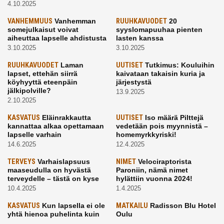
4.10.2025
VANHEMMUUS
Vanhemman
RUUHKAVUODET
20
somejulkaisut voivat
syyslomapuuhaa pienten
aiheuttaa lapselle ahdistusta
lasten kanssa
3.10.2025
3.10.2025
RUUHKAVUODET
Laman
UUTISET
Tutkimus: Kouluihin
lapset, ettehän siirrä
kaivataan takaisin kuria ja
köyhyyttä eteenpäin
järjestystä
jälkipolville?
13.9.2025
2.10.2025
KASVATUS
Eläinrakkautta
UUTISET
Iso määrä Pilttejä
kannattaa alkaa opettamaan
vedetään pois myynnistä –
lapselle varhain
homemyrkkyriski!
14.6.2025
12.4.2025
TERVEYS
Varhaislapsuus
NIMET
Velociraptorista
maaseudulla on hyvästä
Paroniin, nämä nimet
terveydelle – tästä on kyse
hylättiin vuonna 2024!
10.4.2025
1.4.2025
KASVATUS
Kun lapsella ei ole
MATKAILU
Radisson Blu Hotel
yhtä hienoa puhelinta kuin
Oulu
kavereilla
24.3.2025