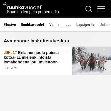
Siirry
Ruuhkavuodet.fi
Hae
sisältöön
Vali
Suomen lempein perhemedia
Etusivu
Ruuhkavuodet
Vanhemmuus
Lapsiperhe
Uutise
Avainsana:
laskettelukeskus
JUHLAT
Erilainen joulu poissa
kotoa- 11 mielenkiintoista
lomakohdetta joulunviettoon
6.11.2024