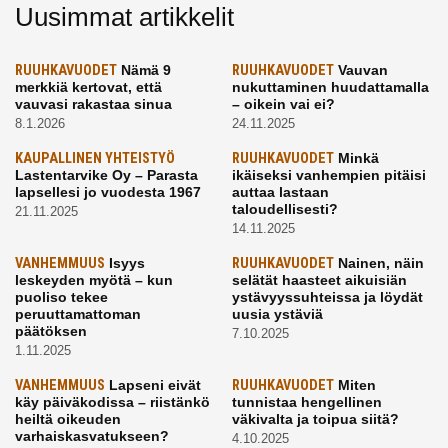
Uusimmat artikkelit
RUUHKAVUODET
Nämä 9
RUUHKAVUODET
Vauvan
merkkiä kertovat, että
nukuttaminen huudattamalla
vauvasi rakastaa sinua
– oikein vai ei?
8.1.2026
24.11.2025
KAUPALLINEN YHTEISTYÖ
RUUHKAVUODET
Minkä
Lastentarvike Oy – Parasta
ikäiseksi vanhempien pitäisi
lapsellesi jo vuodesta 1967
auttaa lastaan
taloudellisesti?
21.11.2025
14.11.2025
VANHEMMUUS
Isyys
RUUHKAVUODET
Nainen, näin
leskeyden myötä – kun
selätät haasteet aikuisiän
puoliso tekee
ystävyyssuhteissa ja löydät
peruuttamattoman
uusia ystäviä
päätöksen
7.10.2025
1.11.2025
VANHEMMUUS
Lapseni eivät
RUUHKAVUODET
Miten
käy päiväkodissa – riistänkö
tunnistaa hengellinen
heiltä oikeuden
väkivalta ja toipua siitä?
varhaiskasvatukseen?
4.10.2025