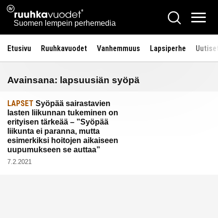
Siirry
Ruuhkavuodet.fi
Hae
sisältöön
Vali
Suomen lempein perhemedia
Etusivu
Ruuhkavuodet
Vanhemmuus
Lapsiperhe
Uutise
Avainsana:
lapsuusiän syöpä
LAPSET
Syöpää sairastavien
lasten liikunnan tukeminen on
erityisen tärkeää – ”Syöpää
liikunta ei paranna, mutta
esimerkiksi hoitojen aikaiseen
uupumukseen se auttaa”
7.2.2021