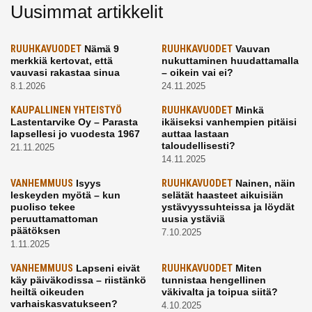
Uusimmat artikkelit
RUUHKAVUODET
Nämä 9
RUUHKAVUODET
Vauvan
merkkiä kertovat, että
nukuttaminen huudattamalla
vauvasi rakastaa sinua
– oikein vai ei?
8.1.2026
24.11.2025
KAUPALLINEN YHTEISTYÖ
RUUHKAVUODET
Minkä
Lastentarvike Oy – Parasta
ikäiseksi vanhempien pitäisi
lapsellesi jo vuodesta 1967
auttaa lastaan
taloudellisesti?
21.11.2025
14.11.2025
VANHEMMUUS
Isyys
RUUHKAVUODET
Nainen, näin
leskeyden myötä – kun
selätät haasteet aikuisiän
puoliso tekee
ystävyyssuhteissa ja löydät
peruuttamattoman
uusia ystäviä
päätöksen
7.10.2025
1.11.2025
VANHEMMUUS
Lapseni eivät
RUUHKAVUODET
Miten
käy päiväkodissa – riistänkö
tunnistaa hengellinen
heiltä oikeuden
väkivalta ja toipua siitä?
varhaiskasvatukseen?
4.10.2025