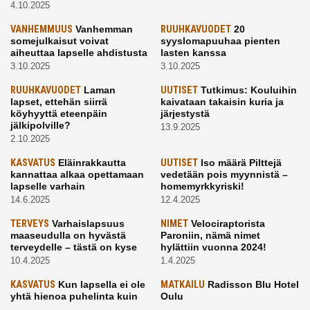
4.10.2025
VANHEMMUUS
Vanhemman
RUUHKAVUODET
20
somejulkaisut voivat
syyslomapuuhaa pienten
aiheuttaa lapselle ahdistusta
lasten kanssa
3.10.2025
3.10.2025
RUUHKAVUODET
Laman
UUTISET
Tutkimus: Kouluihin
lapset, ettehän siirrä
kaivataan takaisin kuria ja
köyhyyttä eteenpäin
järjestystä
jälkipolville?
13.9.2025
2.10.2025
KASVATUS
Eläinrakkautta
UUTISET
Iso määrä Pilttejä
kannattaa alkaa opettamaan
vedetään pois myynnistä –
lapselle varhain
homemyrkkyriski!
14.6.2025
12.4.2025
TERVEYS
Varhaislapsuus
NIMET
Velociraptorista
maaseudulla on hyvästä
Paroniin, nämä nimet
terveydelle – tästä on kyse
hylättiin vuonna 2024!
10.4.2025
1.4.2025
KASVATUS
Kun lapsella ei ole
MATKAILU
Radisson Blu Hotel
yhtä hienoa puhelinta kuin
Oulu
kavereilla
24.3.2025