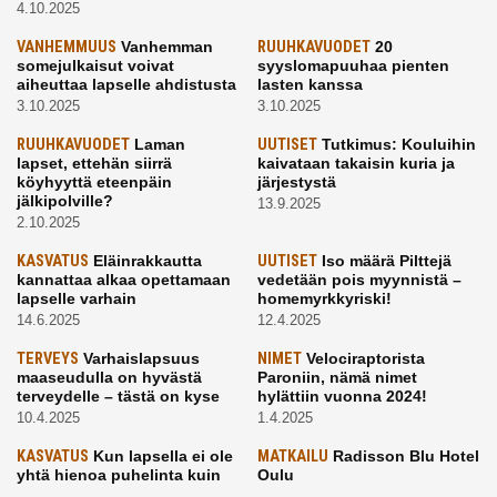
4.10.2025
VANHEMMUUS
Vanhemman
RUUHKAVUODET
20
somejulkaisut voivat
syyslomapuuhaa pienten
aiheuttaa lapselle ahdistusta
lasten kanssa
3.10.2025
3.10.2025
RUUHKAVUODET
Laman
UUTISET
Tutkimus: Kouluihin
lapset, ettehän siirrä
kaivataan takaisin kuria ja
köyhyyttä eteenpäin
järjestystä
jälkipolville?
13.9.2025
2.10.2025
KASVATUS
Eläinrakkautta
UUTISET
Iso määrä Pilttejä
kannattaa alkaa opettamaan
vedetään pois myynnistä –
lapselle varhain
homemyrkkyriski!
14.6.2025
12.4.2025
TERVEYS
Varhaislapsuus
NIMET
Velociraptorista
maaseudulla on hyvästä
Paroniin, nämä nimet
terveydelle – tästä on kyse
hylättiin vuonna 2024!
10.4.2025
1.4.2025
KASVATUS
Kun lapsella ei ole
MATKAILU
Radisson Blu Hotel
yhtä hienoa puhelinta kuin
Oulu
kavereilla
24.3.2025