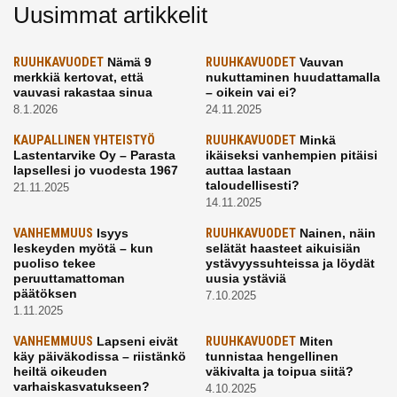
Uusimmat artikkelit
RUUHKAVUODET
Nämä 9
RUUHKAVUODET
Vauvan
merkkiä kertovat, että
nukuttaminen huudattamalla
vauvasi rakastaa sinua
– oikein vai ei?
8.1.2026
24.11.2025
KAUPALLINEN YHTEISTYÖ
RUUHKAVUODET
Minkä
Lastentarvike Oy – Parasta
ikäiseksi vanhempien pitäisi
lapsellesi jo vuodesta 1967
auttaa lastaan
taloudellisesti?
21.11.2025
14.11.2025
VANHEMMUUS
Isyys
RUUHKAVUODET
Nainen, näin
leskeyden myötä – kun
selätät haasteet aikuisiän
puoliso tekee
ystävyyssuhteissa ja löydät
peruuttamattoman
uusia ystäviä
päätöksen
7.10.2025
1.11.2025
VANHEMMUUS
Lapseni eivät
RUUHKAVUODET
Miten
käy päiväkodissa – riistänkö
tunnistaa hengellinen
heiltä oikeuden
väkivalta ja toipua siitä?
varhaiskasvatukseen?
4.10.2025