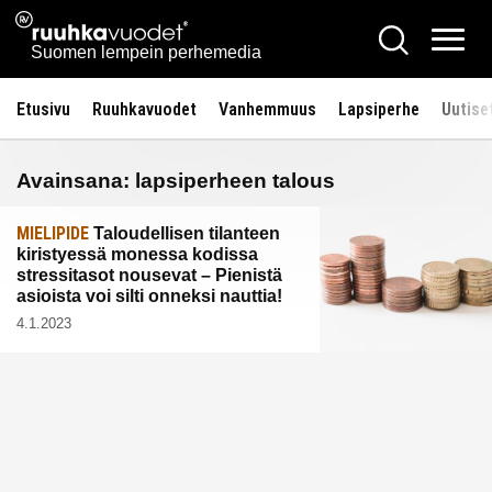
Siirry
Ruuhkavuodet.fi
Hae
sisältöön
Vali
Suomen lempein perhemedia
Etusivu
Ruuhkavuodet
Vanhemmuus
Lapsiperhe
Uutise
Avainsana:
lapsiperheen talous
MIELIPIDE
Taloudellisen tilanteen
kiristyessä monessa kodissa
stressitasot nousevat – Pienistä
asioista voi silti onneksi nauttia!
4.1.2023