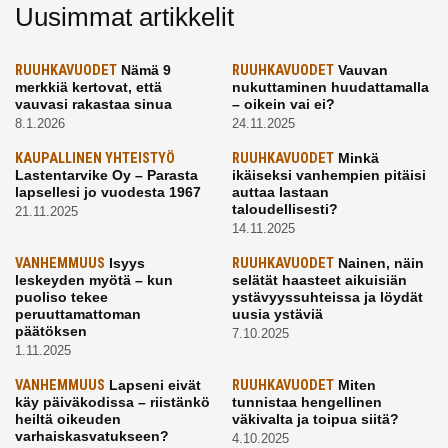
Uusimmat artikkelit
RUUHKAVUODET
Nämä 9
RUUHKAVUODET
Vauvan
merkkiä kertovat, että
nukuttaminen huudattamalla
vauvasi rakastaa sinua
– oikein vai ei?
8.1.2026
24.11.2025
KAUPALLINEN YHTEISTYÖ
RUUHKAVUODET
Minkä
Lastentarvike Oy – Parasta
ikäiseksi vanhempien pitäisi
lapsellesi jo vuodesta 1967
auttaa lastaan
taloudellisesti?
21.11.2025
14.11.2025
VANHEMMUUS
Isyys
RUUHKAVUODET
Nainen, näin
leskeyden myötä – kun
selätät haasteet aikuisiän
puoliso tekee
ystävyyssuhteissa ja löydät
peruuttamattoman
uusia ystäviä
päätöksen
7.10.2025
1.11.2025
VANHEMMUUS
Lapseni eivät
RUUHKAVUODET
Miten
käy päiväkodissa – riistänkö
tunnistaa hengellinen
heiltä oikeuden
väkivalta ja toipua siitä?
varhaiskasvatukseen?
4.10.2025