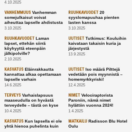
4.10.2025
VANHEMMUUS
Vanhemman
RUUHKAVUODET
20
somejulkaisut voivat
syyslomapuuhaa pienten
aiheuttaa lapselle ahdistusta
lasten kanssa
3.10.2025
3.10.2025
RUUHKAVUODET
Laman
UUTISET
Tutkimus: Kouluihin
lapset, ettehän siirrä
kaivataan takaisin kuria ja
köyhyyttä eteenpäin
järjestystä
jälkipolville?
13.9.2025
2.10.2025
KASVATUS
Eläinrakkautta
UUTISET
Iso määrä Pilttejä
kannattaa alkaa opettamaan
vedetään pois myynnistä –
lapselle varhain
homemyrkkyriski!
14.6.2025
12.4.2025
TERVEYS
Varhaislapsuus
NIMET
Velociraptorista
maaseudulla on hyvästä
Paroniin, nämä nimet
terveydelle – tästä on kyse
hylättiin vuonna 2024!
10.4.2025
1.4.2025
KASVATUS
Kun lapsella ei ole
MATKAILU
Radisson Blu Hotel
yhtä hienoa puhelinta kuin
Oulu
kavereilla
24.3.2025