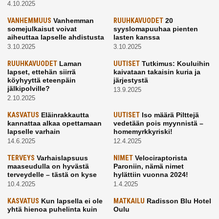
4.10.2025
VANHEMMUUS
Vanhemman
RUUHKAVUODET
20
somejulkaisut voivat
syyslomapuuhaa pienten
aiheuttaa lapselle ahdistusta
lasten kanssa
3.10.2025
3.10.2025
RUUHKAVUODET
Laman
UUTISET
Tutkimus: Kouluihin
lapset, ettehän siirrä
kaivataan takaisin kuria ja
köyhyyttä eteenpäin
järjestystä
jälkipolville?
13.9.2025
2.10.2025
KASVATUS
Eläinrakkautta
UUTISET
Iso määrä Pilttejä
kannattaa alkaa opettamaan
vedetään pois myynnistä –
lapselle varhain
homemyrkkyriski!
14.6.2025
12.4.2025
TERVEYS
Varhaislapsuus
NIMET
Velociraptorista
maaseudulla on hyvästä
Paroniin, nämä nimet
terveydelle – tästä on kyse
hylättiin vuonna 2024!
10.4.2025
1.4.2025
KASVATUS
Kun lapsella ei ole
MATKAILU
Radisson Blu Hotel
yhtä hienoa puhelinta kuin
Oulu
kavereilla
24.3.2025