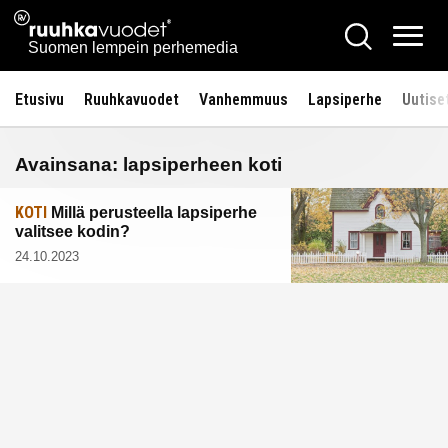
Siirry
Ruuhkavuodet.fi
Hae
sisältöön
Vali
Suomen lempein perhemedia
Etusivu
Ruuhkavuodet
Vanhemmuus
Lapsiperhe
Uutise
Avainsana:
lapsiperheen koti
KOTI
Millä perusteella lapsiperhe
valitsee kodin?
24.10.2023