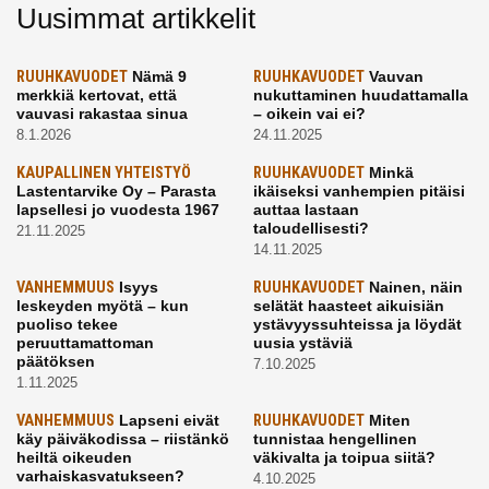
Uusimmat artikkelit
RUUHKAVUODET
Nämä 9
RUUHKAVUODET
Vauvan
merkkiä kertovat, että
nukuttaminen huudattamalla
vauvasi rakastaa sinua
– oikein vai ei?
8.1.2026
24.11.2025
KAUPALLINEN YHTEISTYÖ
RUUHKAVUODET
Minkä
Lastentarvike Oy – Parasta
ikäiseksi vanhempien pitäisi
lapsellesi jo vuodesta 1967
auttaa lastaan
taloudellisesti?
21.11.2025
14.11.2025
VANHEMMUUS
Isyys
RUUHKAVUODET
Nainen, näin
leskeyden myötä – kun
selätät haasteet aikuisiän
puoliso tekee
ystävyyssuhteissa ja löydät
peruuttamattoman
uusia ystäviä
päätöksen
7.10.2025
1.11.2025
VANHEMMUUS
Lapseni eivät
RUUHKAVUODET
Miten
käy päiväkodissa – riistänkö
tunnistaa hengellinen
heiltä oikeuden
väkivalta ja toipua siitä?
varhaiskasvatukseen?
4.10.2025