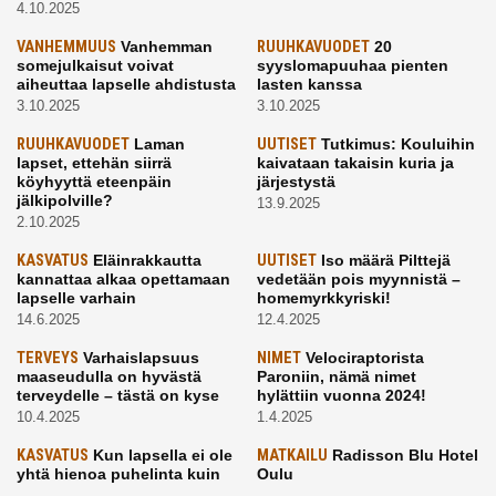
4.10.2025
VANHEMMUUS
Vanhemman
RUUHKAVUODET
20
somejulkaisut voivat
syyslomapuuhaa pienten
aiheuttaa lapselle ahdistusta
lasten kanssa
3.10.2025
3.10.2025
RUUHKAVUODET
Laman
UUTISET
Tutkimus: Kouluihin
lapset, ettehän siirrä
kaivataan takaisin kuria ja
köyhyyttä eteenpäin
järjestystä
jälkipolville?
13.9.2025
2.10.2025
KASVATUS
Eläinrakkautta
UUTISET
Iso määrä Pilttejä
kannattaa alkaa opettamaan
vedetään pois myynnistä –
lapselle varhain
homemyrkkyriski!
14.6.2025
12.4.2025
TERVEYS
Varhaislapsuus
NIMET
Velociraptorista
maaseudulla on hyvästä
Paroniin, nämä nimet
terveydelle – tästä on kyse
hylättiin vuonna 2024!
10.4.2025
1.4.2025
KASVATUS
Kun lapsella ei ole
MATKAILU
Radisson Blu Hotel
yhtä hienoa puhelinta kuin
Oulu
kavereilla
24.3.2025