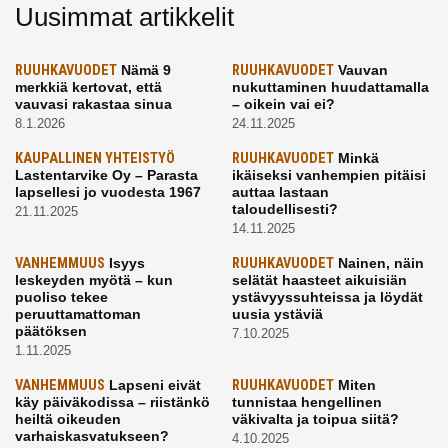
Uusimmat artikkelit
RUUHKAVUODET
Nämä 9
RUUHKAVUODET
Vauvan
merkkiä kertovat, että
nukuttaminen huudattamalla
vauvasi rakastaa sinua
– oikein vai ei?
8.1.2026
24.11.2025
KAUPALLINEN YHTEISTYÖ
RUUHKAVUODET
Minkä
Lastentarvike Oy – Parasta
ikäiseksi vanhempien pitäisi
lapsellesi jo vuodesta 1967
auttaa lastaan
taloudellisesti?
21.11.2025
14.11.2025
VANHEMMUUS
Isyys
RUUHKAVUODET
Nainen, näin
leskeyden myötä – kun
selätät haasteet aikuisiän
puoliso tekee
ystävyyssuhteissa ja löydät
peruuttamattoman
uusia ystäviä
päätöksen
7.10.2025
1.11.2025
VANHEMMUUS
Lapseni eivät
RUUHKAVUODET
Miten
käy päiväkodissa – riistänkö
tunnistaa hengellinen
heiltä oikeuden
väkivalta ja toipua siitä?
varhaiskasvatukseen?
4.10.2025