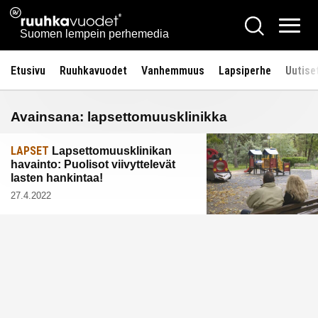
Siirry
Ruuhkavuodet.fi
Hae
sisältöön
Vali
Suomen lempein perhemedia
Etusivu
Ruuhkavuodet
Vanhemmuus
Lapsiperhe
Uutise
Avainsana:
lapsettomuusklinikka
LAPSET
Lapsettomuusklinikan
havainto: Puolisot viivyttelevät
lasten hankintaa!
27.4.2022