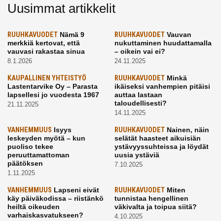
Uusimmat artikkelit
RUUHKAVUODET
Nämä 9
RUUHKAVUODET
Vauvan
merkkiä kertovat, että
nukuttaminen huudattamalla
vauvasi rakastaa sinua
– oikein vai ei?
8.1.2026
24.11.2025
KAUPALLINEN YHTEISTYÖ
RUUHKAVUODET
Minkä
Lastentarvike Oy – Parasta
ikäiseksi vanhempien pitäisi
lapsellesi jo vuodesta 1967
auttaa lastaan
taloudellisesti?
21.11.2025
14.11.2025
VANHEMMUUS
Isyys
RUUHKAVUODET
Nainen, näin
leskeyden myötä – kun
selätät haasteet aikuisiän
puoliso tekee
ystävyyssuhteissa ja löydät
peruuttamattoman
uusia ystäviä
päätöksen
7.10.2025
1.11.2025
VANHEMMUUS
Lapseni eivät
RUUHKAVUODET
Miten
käy päiväkodissa – riistänkö
tunnistaa hengellinen
heiltä oikeuden
väkivalta ja toipua siitä?
varhaiskasvatukseen?
4.10.2025