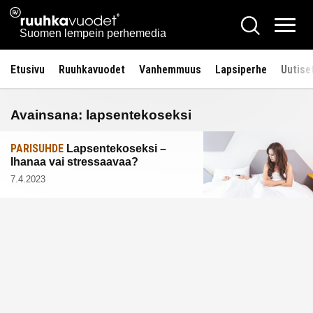
Siirry
Ruuhkavuodet.fi
Hae
sisältöön
Vali
Suomen lempein perhemedia
Etusivu
Ruuhkavuodet
Vanhemmuus
Lapsiperhe
Uutise
Avainsana:
lapsentekoseksi
PARISUHDE
Lapsentekoseksi –
Ihanaa vai stressaavaa?
7.4.2023