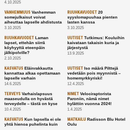
4.10.2025
VANHEMMUUS
Vanhemman
RUUHKAVUODET
20
somejulkaisut voivat
syyslomapuuhaa pienten
aiheuttaa lapselle ahdistusta
lasten kanssa
3.10.2025
3.10.2025
RUUHKAVUODET
Laman
UUTISET
Tutkimus: Kouluihin
lapset, ettehän siirrä
kaivataan takaisin kuria ja
köyhyyttä eteenpäin
järjestystä
jälkipolville?
13.9.2025
2.10.2025
KASVATUS
Eläinrakkautta
UUTISET
Iso määrä Pilttejä
kannattaa alkaa opettamaan
vedetään pois myynnistä –
lapselle varhain
homemyrkkyriski!
14.6.2025
12.4.2025
TERVEYS
Varhaislapsuus
NIMET
Velociraptorista
maaseudulla on hyvästä
Paroniin, nämä nimet
terveydelle – tästä on kyse
hylättiin vuonna 2024!
10.4.2025
1.4.2025
KASVATUS
Kun lapsella ei ole
MATKAILU
Radisson Blu Hotel
yhtä hienoa puhelinta kuin
Oulu
kavereilla
24.3.2025