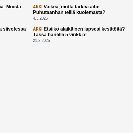
ARKI
a: Muista
Vaikea, mutta tärkeä aihe:
Puhutaanhan teillä kuolemasta?
4.3.2025
ARKI
a siivotessa
Etsiikö alaikäinen lapsesi kesätöitä?
Tässä hänelle 5 vinkkiä!
21.2.2025
Ota yhtettä
Ota yhteyttä:
toimitus@ruuhkavuodet.fi
Yhteistyöt:
myynti@ruuhkavuodet.fi