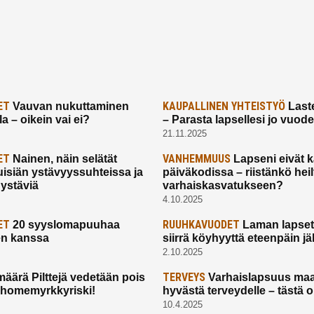
ET
KAUPALLINEN YHTEISTYÖ
Vauvan nukuttaminen
Laste
a – oikein vai ei?
– Parasta lapsellesi jo vuod
21.11.2025
ET
VANHEMMUUS
Nainen, näin selätät
Lapseni eivät 
uisiän ystävyyssuhteissa ja
päiväkodissa – riistänkö hei
 ystäviä
varhaiskasvatukseen?
4.10.2025
ET
RUUHKAVUODET
20 syyslomapuuhaa
Laman lapset,
en kanssa
siirrä köyhyyttä eteenpäin jäl
2.10.2025
TERVEYS
määrä Pilttejä vedetään pois
Varhaislapsuus maa
 homemyrkkyriski!
hyvästä terveydelle – tästä 
10.4.2025