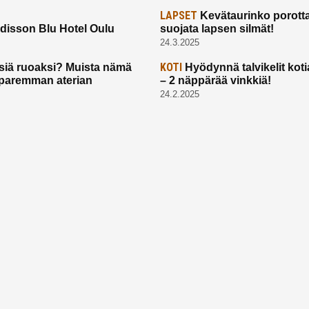
LAPSET
Kevätaurinko porotta
disson Blu Hotel Oulu
suojata lapsen silmät!
24.3.2025
KOTI
siä ruoaksi? Muista nämä
Hyödynnä talvikelit koti
t paremman aterian
– 2 näppärää vinkkiä!
24.2.2025
Etusivu
Meistä
Ruuhkavuodet
Lapsiperhe
Vanhemmuus
Tietosuojalauseke