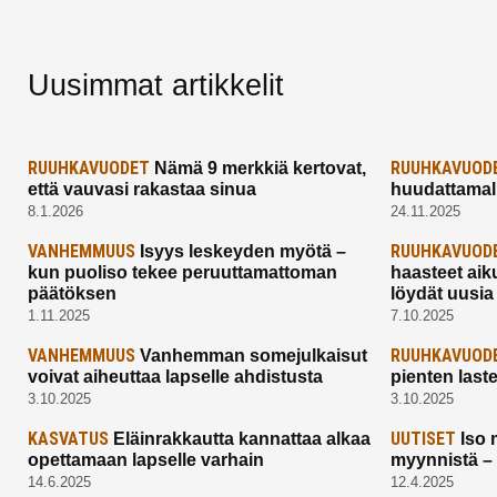
Uusimmat artikkelit
RUUHKAVUODET
RUUHKAVUOD
Nämä 9 merkkiä kertovat,
että vauvasi rakastaa sinua
huudattamall
8.1.2026
24.11.2025
VANHEMMUUS
RUUHKAVUOD
Isyys leskeyden myötä –
kun puoliso tekee peruuttamattoman
haasteet aik
päätöksen
löydät uusia
1.11.2025
7.10.2025
VANHEMMUUS
RUUHKAVUOD
Vanhemman somejulkaisut
voivat aiheuttaa lapselle ahdistusta
pienten last
3.10.2025
3.10.2025
KASVATUS
UUTISET
Eläinrakkautta kannattaa alkaa
Iso 
opettamaan lapselle varhain
myynnistä –
14.6.2025
12.4.2025