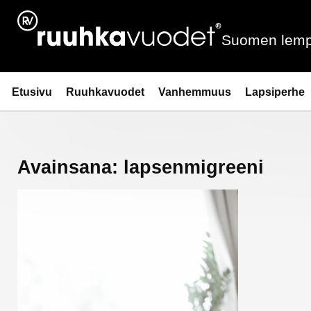
Siirry
sisältöön
Suomen lemp
Ruuhkavuodet.fi
Etusivu
Ruuhkavuodet
Vanhemmuus
Lapsiperhe
Avainsana:
lapsenmigreeni