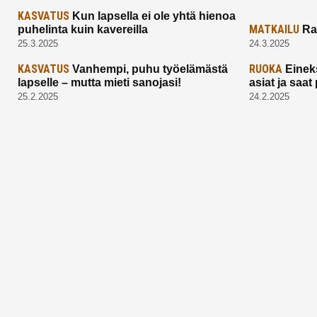
KASVATUS
Kun lapsella ei ole yhtä hienoa
MATKAILU
puhelinta kuin kavereilla
Ra
25.3.2025
24.3.2025
KASVATUS
RUOKA
Vanhempi, puhu työelämästä
Einek
lapselle – mutta mieti sanojasi!
asiat ja saa
25.2.2025
24.2.2025
Aitoa vertaistukea perhearkeen, lempeästi
myötäeläen
Facebook
Instagram
TikTok
X