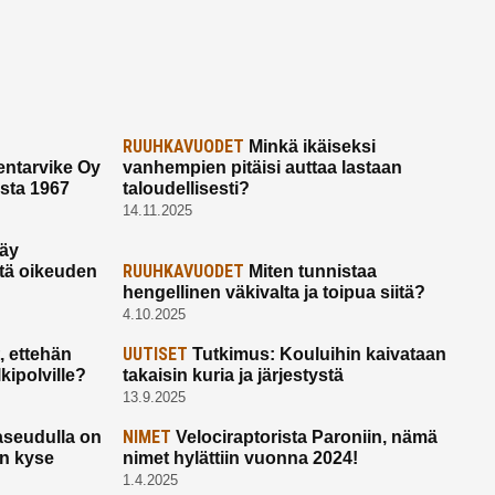
RUUHKAVUODET
Minkä ikäiseksi
ntarvike Oy
vanhempien pitäisi auttaa lastaan
esta 1967
taloudellisesti?
14.11.2025
käy
RUUHKAVUODET
ltä oikeuden
Miten tunnistaa
hengellinen väkivalta ja toipua siitä?
4.10.2025
UUTISET
 ettehän
Tutkimus: Kouluihin kaivataan
kipolville?
takaisin kuria ja järjestystä
13.9.2025
NIMET
seudulla on
Velociraptorista Paroniin, nämä
on kyse
nimet hylättiin vuonna 2024!
1.4.2025