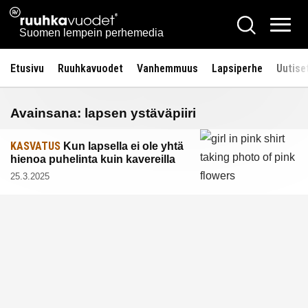
Siirry
Ruuhkavuodet.fi
Hae
sisältöön
Vali
Suomen lempein perhemedia
Etusivu
Ruuhkavuodet
Vanhemmuus
Lapsiperhe
Uutise
Avainsana:
lapsen ystäväpiiri
KASVATUS
Kun lapsella ei ole yhtä
hienoa puhelinta kuin kavereilla
25.3.2025