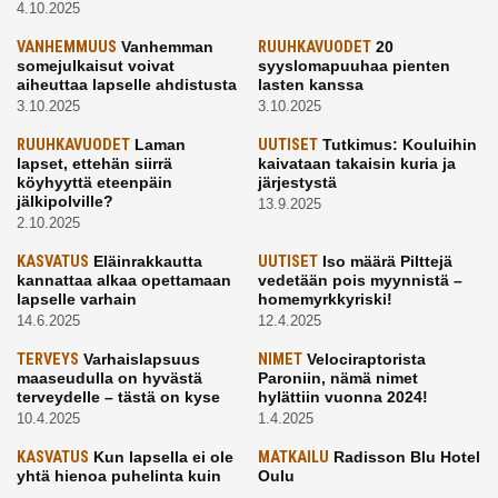
4.10.2025
VANHEMMUUS
Vanhemman
RUUHKAVUODET
20
somejulkaisut voivat
syyslomapuuhaa pienten
aiheuttaa lapselle ahdistusta
lasten kanssa
3.10.2025
3.10.2025
RUUHKAVUODET
Laman
UUTISET
Tutkimus: Kouluihin
lapset, ettehän siirrä
kaivataan takaisin kuria ja
köyhyyttä eteenpäin
järjestystä
jälkipolville?
13.9.2025
2.10.2025
KASVATUS
Eläinrakkautta
UUTISET
Iso määrä Pilttejä
kannattaa alkaa opettamaan
vedetään pois myynnistä –
lapselle varhain
homemyrkkyriski!
14.6.2025
12.4.2025
TERVEYS
Varhaislapsuus
NIMET
Velociraptorista
maaseudulla on hyvästä
Paroniin, nämä nimet
terveydelle – tästä on kyse
hylättiin vuonna 2024!
10.4.2025
1.4.2025
KASVATUS
Kun lapsella ei ole
MATKAILU
Radisson Blu Hotel
yhtä hienoa puhelinta kuin
Oulu
kavereilla
24.3.2025