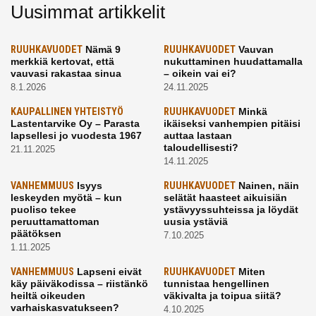
Uusimmat artikkelit
RUUHKAVUODET
Nämä 9
RUUHKAVUODET
Vauvan
merkkiä kertovat, että
nukuttaminen huudattamalla
vauvasi rakastaa sinua
– oikein vai ei?
8.1.2026
24.11.2025
KAUPALLINEN YHTEISTYÖ
RUUHKAVUODET
Minkä
Lastentarvike Oy – Parasta
ikäiseksi vanhempien pitäisi
lapsellesi jo vuodesta 1967
auttaa lastaan
taloudellisesti?
21.11.2025
14.11.2025
VANHEMMUUS
Isyys
RUUHKAVUODET
Nainen, näin
leskeyden myötä – kun
selätät haasteet aikuisiän
puoliso tekee
ystävyyssuhteissa ja löydät
peruuttamattoman
uusia ystäviä
päätöksen
7.10.2025
1.11.2025
VANHEMMUUS
Lapseni eivät
RUUHKAVUODET
Miten
käy päiväkodissa – riistänkö
tunnistaa hengellinen
heiltä oikeuden
väkivalta ja toipua siitä?
varhaiskasvatukseen?
4.10.2025