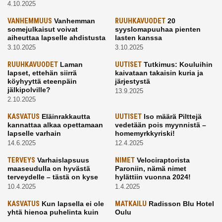
4.10.2025
VANHEMMUUS
Vanhemman
RUUHKAVUODET
20
somejulkaisut voivat
syyslomapuuhaa pienten
aiheuttaa lapselle ahdistusta
lasten kanssa
3.10.2025
3.10.2025
RUUHKAVUODET
Laman
UUTISET
Tutkimus: Kouluihin
lapset, ettehän siirrä
kaivataan takaisin kuria ja
köyhyyttä eteenpäin
järjestystä
jälkipolville?
13.9.2025
2.10.2025
KASVATUS
Eläinrakkautta
UUTISET
Iso määrä Pilttejä
kannattaa alkaa opettamaan
vedetään pois myynnistä –
lapselle varhain
homemyrkkyriski!
14.6.2025
12.4.2025
TERVEYS
Varhaislapsuus
NIMET
Velociraptorista
maaseudulla on hyvästä
Paroniin, nämä nimet
terveydelle – tästä on kyse
hylättiin vuonna 2024!
10.4.2025
1.4.2025
KASVATUS
Kun lapsella ei ole
MATKAILU
Radisson Blu Hotel
yhtä hienoa puhelinta kuin
Oulu
kavereilla
24.3.2025