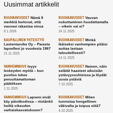
Uusimmat artikkelit
RUUHKAVUODET
Nämä 9
RUUHKAVUODET
Vauvan
merkkiä kertovat, että
nukuttaminen huudattamalla
vauvasi rakastaa sinua
– oikein vai ei?
8.1.2026
24.11.2025
KAUPALLINEN YHTEISTYÖ
RUUHKAVUODET
Minkä
Lastentarvike Oy – Parasta
ikäiseksi vanhempien pitäisi
lapsellesi jo vuodesta 1967
auttaa lastaan
taloudellisesti?
21.11.2025
14.11.2025
VANHEMMUUS
Isyys
RUUHKAVUODET
Nainen, näin
leskeyden myötä – kun
selätät haasteet aikuisiän
puoliso tekee
ystävyyssuhteissa ja löydät
peruuttamattoman
uusia ystäviä
päätöksen
7.10.2025
1.11.2025
VANHEMMUUS
Lapseni eivät
RUUHKAVUODET
Miten
käy päiväkodissa – riistänkö
tunnistaa hengellinen
heiltä oikeuden
väkivalta ja toipua siitä?
varhaiskasvatukseen?
4.10.2025