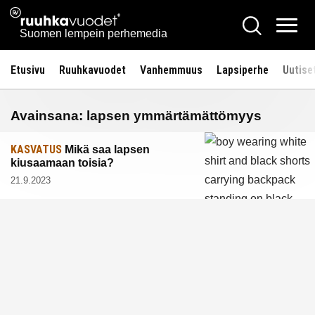
Siirry
Ruuhkavuodet.fi
Hae
sisältöön
Vali
Suomen lempein perhemedia
Etusivu
Ruuhkavuodet
Vanhemmuus
Lapsiperhe
Uutise
Avainsana:
lapsen ymmärtämättömyys
KASVATUS
Mikä saa lapsen
kiusaamaan toisia?
21.9.2023