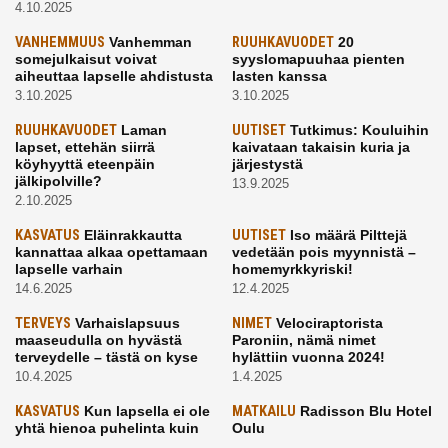
4.10.2025
VANHEMMUUS
Vanhemman
RUUHKAVUODET
20
somejulkaisut voivat
syyslomapuuhaa pienten
aiheuttaa lapselle ahdistusta
lasten kanssa
3.10.2025
3.10.2025
RUUHKAVUODET
Laman
UUTISET
Tutkimus: Kouluihin
lapset, ettehän siirrä
kaivataan takaisin kuria ja
köyhyyttä eteenpäin
järjestystä
jälkipolville?
13.9.2025
2.10.2025
KASVATUS
Eläinrakkautta
UUTISET
Iso määrä Pilttejä
kannattaa alkaa opettamaan
vedetään pois myynnistä –
lapselle varhain
homemyrkkyriski!
14.6.2025
12.4.2025
TERVEYS
Varhaislapsuus
NIMET
Velociraptorista
maaseudulla on hyvästä
Paroniin, nämä nimet
terveydelle – tästä on kyse
hylättiin vuonna 2024!
10.4.2025
1.4.2025
KASVATUS
Kun lapsella ei ole
MATKAILU
Radisson Blu Hotel
yhtä hienoa puhelinta kuin
Oulu
kavereilla
24.3.2025