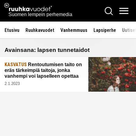
Siirry
Ruuhkavuodet.fi
Hae
sisältöön
Vali
Suomen lempein perhemedia
Etusivu
Ruuhkavuodet
Vanhemmuus
Lapsiperhe
Uutise
Avainsana:
lapsen tunnetaidot
KASVATUS
Rentoutumisen taito on
eräs tärkeimpiä taitoja, jonka
vanhempi voi lapselleen opettaa
2.1.2023