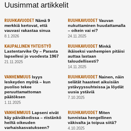
Uusimmat artikkelit
RUUHKAVUODET
Nämä 9
RUUHKAVUODET
Vauvan
merkkiä kertovat, että
nukuttaminen huudattamalla
vauvasi rakastaa sinua
– oikein vai ei?
8.1.2026
24.11.2025
KAUPALLINEN YHTEISTYÖ
RUUHKAVUODET
Minkä
Lastentarvike Oy – Parasta
ikäiseksi vanhempien pitäisi
lapsellesi jo vuodesta 1967
auttaa lastaan
taloudellisesti?
21.11.2025
14.11.2025
VANHEMMUUS
Isyys
RUUHKAVUODET
Nainen, näin
leskeyden myötä – kun
selätät haasteet aikuisiän
puoliso tekee
ystävyyssuhteissa ja löydät
peruuttamattoman
uusia ystäviä
päätöksen
7.10.2025
1.11.2025
VANHEMMUUS
Lapseni eivät
RUUHKAVUODET
Miten
käy päiväkodissa – riistänkö
tunnistaa hengellinen
heiltä oikeuden
väkivalta ja toipua siitä?
varhaiskasvatukseen?
4.10.2025