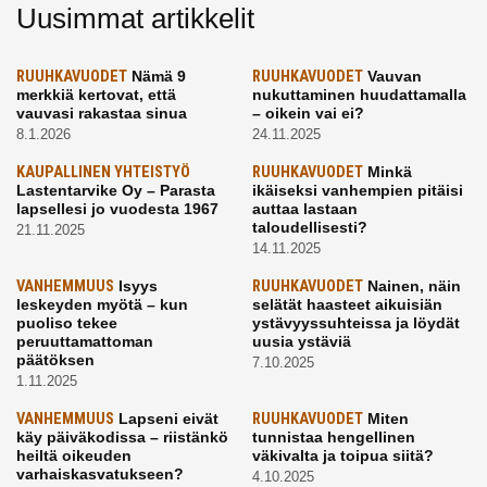
Uusimmat artikkelit
RUUHKAVUODET
Nämä 9
RUUHKAVUODET
Vauvan
merkkiä kertovat, että
nukuttaminen huudattamalla
vauvasi rakastaa sinua
– oikein vai ei?
8.1.2026
24.11.2025
KAUPALLINEN YHTEISTYÖ
RUUHKAVUODET
Minkä
Lastentarvike Oy – Parasta
ikäiseksi vanhempien pitäisi
lapsellesi jo vuodesta 1967
auttaa lastaan
taloudellisesti?
21.11.2025
14.11.2025
VANHEMMUUS
Isyys
RUUHKAVUODET
Nainen, näin
leskeyden myötä – kun
selätät haasteet aikuisiän
puoliso tekee
ystävyyssuhteissa ja löydät
peruuttamattoman
uusia ystäviä
päätöksen
7.10.2025
1.11.2025
VANHEMMUUS
Lapseni eivät
RUUHKAVUODET
Miten
käy päiväkodissa – riistänkö
tunnistaa hengellinen
heiltä oikeuden
väkivalta ja toipua siitä?
varhaiskasvatukseen?
4.10.2025