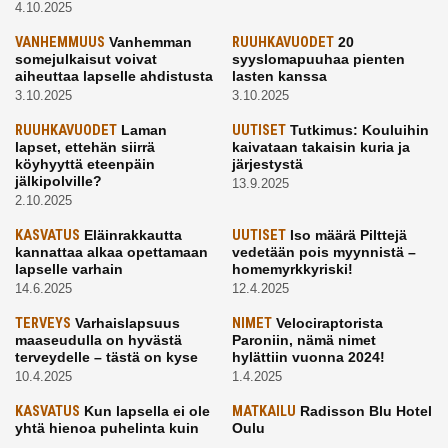
4.10.2025
VANHEMMUUS
Vanhemman
RUUHKAVUODET
20
somejulkaisut voivat
syyslomapuuhaa pienten
aiheuttaa lapselle ahdistusta
lasten kanssa
3.10.2025
3.10.2025
RUUHKAVUODET
Laman
UUTISET
Tutkimus: Kouluihin
lapset, ettehän siirrä
kaivataan takaisin kuria ja
köyhyyttä eteenpäin
järjestystä
jälkipolville?
13.9.2025
2.10.2025
KASVATUS
Eläinrakkautta
UUTISET
Iso määrä Pilttejä
kannattaa alkaa opettamaan
vedetään pois myynnistä –
lapselle varhain
homemyrkkyriski!
14.6.2025
12.4.2025
TERVEYS
Varhaislapsuus
NIMET
Velociraptorista
maaseudulla on hyvästä
Paroniin, nämä nimet
terveydelle – tästä on kyse
hylättiin vuonna 2024!
10.4.2025
1.4.2025
KASVATUS
Kun lapsella ei ole
MATKAILU
Radisson Blu Hotel
yhtä hienoa puhelinta kuin
Oulu
kavereilla
24.3.2025