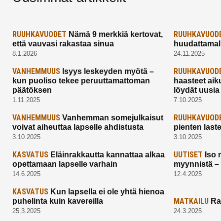
RUUHKAVUODET
RUUHKAVUOD
Nämä 9 merkkiä kertovat,
että vauvasi rakastaa sinua
huudattamall
8.1.2026
24.11.2025
VANHEMMUUS
RUUHKAVUOD
Isyys leskeyden myötä –
kun puoliso tekee peruuttamattoman
haasteet aik
päätöksen
löydät uusia
1.11.2025
7.10.2025
VANHEMMUUS
RUUHKAVUOD
Vanhemman somejulkaisut
voivat aiheuttaa lapselle ahdistusta
pienten last
3.10.2025
3.10.2025
KASVATUS
UUTISET
Eläinrakkautta kannattaa alkaa
Iso 
opettamaan lapselle varhain
myynnistä –
14.6.2025
12.4.2025
KASVATUS
Kun lapsella ei ole yhtä hienoa
MATKAILU
puhelinta kuin kavereilla
Ra
25.3.2025
24.3.2025