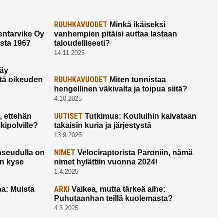
RUUHKAVUODET
Minkä ikäiseksi
ntarvike Oy
vanhempien pitäisi auttaa lastaan
esta 1967
taloudellisesti?
14.11.2025
käy
RUUHKAVUODET
ltä oikeuden
Miten tunnistaa
hengellinen väkivalta ja toipua siitä?
4.10.2025
UUTISET
 ettehän
Tutkimus: Kouluihin kaivataan
kipolville?
takaisin kuria ja järjestystä
13.9.2025
NIMET
seudulla on
Velociraptorista Paroniin, nämä
on kyse
nimet hylättiin vuonna 2024!
1.4.2025
ARKI
a: Muista
Vaikea, mutta tärkeä aihe:
Puhutaanhan teillä kuolemasta?
4.3.2025