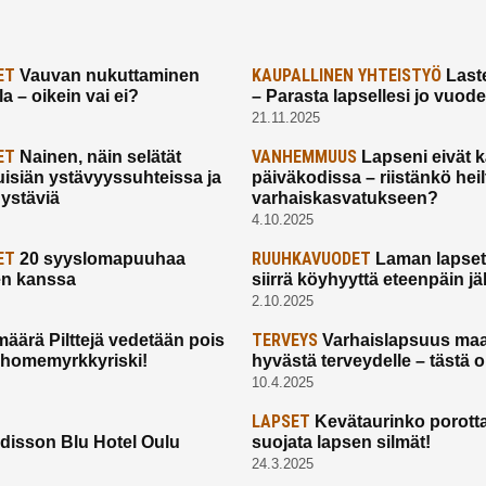
ET
KAUPALLINEN YHTEISTYÖ
Vauvan nukuttaminen
Laste
a – oikein vai ei?
– Parasta lapsellesi jo vuod
21.11.2025
ET
VANHEMMUUS
Nainen, näin selätät
Lapseni eivät 
uisiän ystävyyssuhteissa ja
päiväkodissa – riistänkö hei
 ystäviä
varhaiskasvatukseen?
4.10.2025
ET
RUUHKAVUODET
20 syyslomapuuhaa
Laman lapset,
en kanssa
siirrä köyhyyttä eteenpäin jäl
2.10.2025
TERVEYS
määrä Pilttejä vedetään pois
Varhaislapsuus maa
 homemyrkkyriski!
hyvästä terveydelle – tästä 
10.4.2025
LAPSET
Kevätaurinko porotta
disson Blu Hotel Oulu
suojata lapsen silmät!
24.3.2025