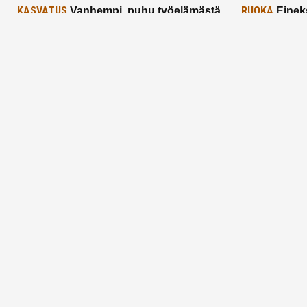
KASVATUS
RUOKA
Vanhempi, puhu työelämästä
Einek
lapselle – mutta mieti sanojasi!
asiat ja saa
25.2.2025
24.2.2025
Aitoa vertaistukea perhearkeen, lempeästi
myötäeläen
Facebook
Instagram
TikTok
X