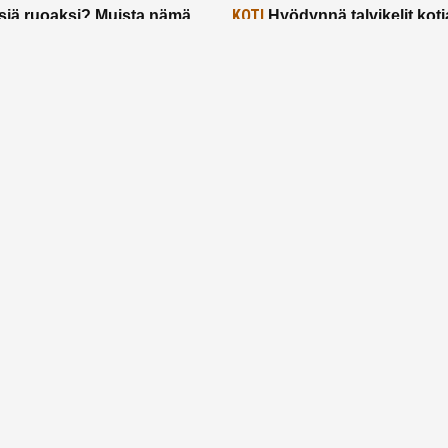
KOTI
siä ruoaksi? Muista nämä
Hyödynnä talvikelit koti
t paremman aterian
– 2 näppärää vinkkiä!
24.2.2025
Etusivu
Meistä
Ruuhkavuodet
Lapsiperhe
Vanhemmuus
Tietosuojalauseke
© 2026 Ruuhkavuodet.fi. Kaikki oikeudet pidätetään.