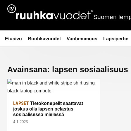
Siirry
sisältöön
Suomen lemp
Ruuhkavuodet.fi
Etusivu
Ruuhkavuodet
Vanhemmuus
Lapsiperhe
Avainsana:
lapsen sosiaalisuus
LAPSET
Tietokonepelit saattavat
joskus olla lapsen pelastus
sosiaalisessa mielessä
4.1.2023