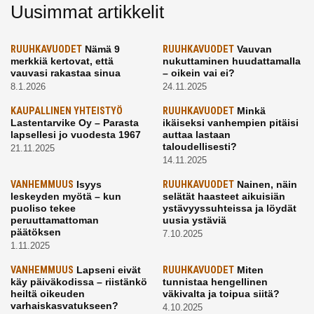
Uusimmat artikkelit
RUUHKAVUODET
Nämä 9
RUUHKAVUODET
Vauvan
merkkiä kertovat, että
nukuttaminen huudattamalla
vauvasi rakastaa sinua
– oikein vai ei?
8.1.2026
24.11.2025
KAUPALLINEN YHTEISTYÖ
RUUHKAVUODET
Minkä
Lastentarvike Oy – Parasta
ikäiseksi vanhempien pitäisi
lapsellesi jo vuodesta 1967
auttaa lastaan
taloudellisesti?
21.11.2025
14.11.2025
VANHEMMUUS
Isyys
RUUHKAVUODET
Nainen, näin
leskeyden myötä – kun
selätät haasteet aikuisiän
puoliso tekee
ystävyyssuhteissa ja löydät
peruuttamattoman
uusia ystäviä
päätöksen
7.10.2025
1.11.2025
VANHEMMUUS
Lapseni eivät
RUUHKAVUODET
Miten
käy päiväkodissa – riistänkö
tunnistaa hengellinen
heiltä oikeuden
väkivalta ja toipua siitä?
varhaiskasvatukseen?
4.10.2025