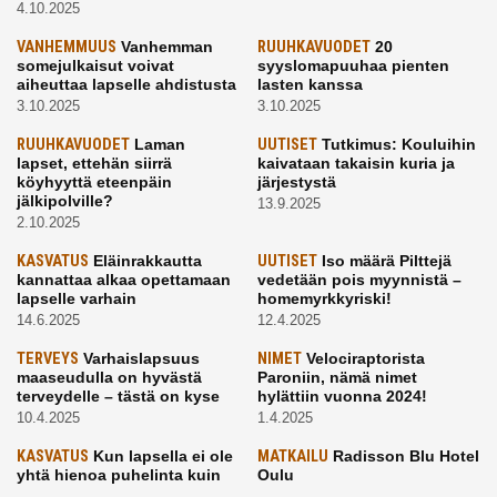
4.10.2025
VANHEMMUUS
Vanhemman
RUUHKAVUODET
20
somejulkaisut voivat
syyslomapuuhaa pienten
aiheuttaa lapselle ahdistusta
lasten kanssa
3.10.2025
3.10.2025
RUUHKAVUODET
Laman
UUTISET
Tutkimus: Kouluihin
lapset, ettehän siirrä
kaivataan takaisin kuria ja
köyhyyttä eteenpäin
järjestystä
jälkipolville?
13.9.2025
2.10.2025
KASVATUS
Eläinrakkautta
UUTISET
Iso määrä Pilttejä
kannattaa alkaa opettamaan
vedetään pois myynnistä –
lapselle varhain
homemyrkkyriski!
14.6.2025
12.4.2025
TERVEYS
Varhaislapsuus
NIMET
Velociraptorista
maaseudulla on hyvästä
Paroniin, nämä nimet
terveydelle – tästä on kyse
hylättiin vuonna 2024!
10.4.2025
1.4.2025
KASVATUS
Kun lapsella ei ole
MATKAILU
Radisson Blu Hotel
yhtä hienoa puhelinta kuin
Oulu
kavereilla
24.3.2025