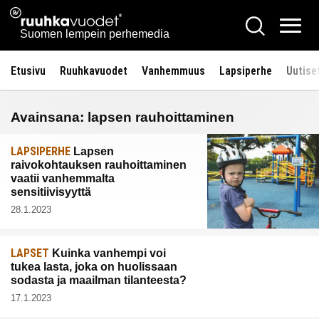
Siirry
Ruuhkavuodet.fi
Hae
sisältöön
Vali
Suomen lempein perhemedia
Etusivu
Ruuhkavuodet
Vanhemmuus
Lapsiperhe
Uutise
Avainsana:
lapsen rauhoittaminen
LAPSIPERHE
Lapsen
raivokohtauksen rauhoittaminen
vaatii vanhemmalta
sensitiivisyyttä
28.1.2023
LAPSET
Kuinka vanhempi voi
tukea lasta, joka on huolissaan
sodasta ja maailman tilanteesta?
17.1.2023