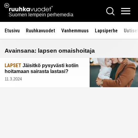
Siirry
Ruuhkavuodet.fi
Hae
sisältöön
Vali
Suomen lempein perhemedia
Etusivu
Ruuhkavuodet
Vanhemmuus
Lapsiperhe
Uutise
Avainsana:
lapsen omaishoitaja
LAPSET
Jäisitkö pysyvästi kotiin
hoitamaan sairasta lastasi?
11.3.2024