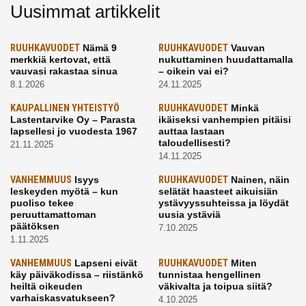
Uusimmat artikkelit
RUUHKAVUODET
Nämä 9
RUUHKAVUODET
Vauvan
merkkiä kertovat, että
nukuttaminen huudattamalla
vauvasi rakastaa sinua
– oikein vai ei?
8.1.2026
24.11.2025
KAUPALLINEN YHTEISTYÖ
RUUHKAVUODET
Minkä
Lastentarvike Oy – Parasta
ikäiseksi vanhempien pitäisi
lapsellesi jo vuodesta 1967
auttaa lastaan
taloudellisesti?
21.11.2025
14.11.2025
VANHEMMUUS
Isyys
RUUHKAVUODET
Nainen, näin
leskeyden myötä – kun
selätät haasteet aikuisiän
puoliso tekee
ystävyyssuhteissa ja löydät
peruuttamattoman
uusia ystäviä
päätöksen
7.10.2025
1.11.2025
VANHEMMUUS
Lapseni eivät
RUUHKAVUODET
Miten
käy päiväkodissa – riistänkö
tunnistaa hengellinen
heiltä oikeuden
väkivalta ja toipua siitä?
varhaiskasvatukseen?
4.10.2025