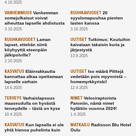
4.10.2025
VANHEMMUUS
Vanhemman
RUUHKAVUODET
20
somejulkaisut voivat
syyslomapuuhaa pienten
aiheuttaa lapselle ahdistusta
lasten kanssa
3.10.2025
3.10.2025
RUUHKAVUODET
Laman
UUTISET
Tutkimus: Kouluihin
lapset, ettehän siirrä
kaivataan takaisin kuria ja
köyhyyttä eteenpäin
järjestystä
jälkipolville?
13.9.2025
2.10.2025
KASVATUS
Eläinrakkautta
UUTISET
Iso määrä Pilttejä
kannattaa alkaa opettamaan
vedetään pois myynnistä –
lapselle varhain
homemyrkkyriski!
14.6.2025
12.4.2025
TERVEYS
Varhaislapsuus
NIMET
Velociraptorista
maaseudulla on hyvästä
Paroniin, nämä nimet
terveydelle – tästä on kyse
hylättiin vuonna 2024!
10.4.2025
1.4.2025
KASVATUS
Kun lapsella ei ole
MATKAILU
Radisson Blu Hotel
yhtä hienoa puhelinta kuin
Oulu
kavereilla
24.3.2025