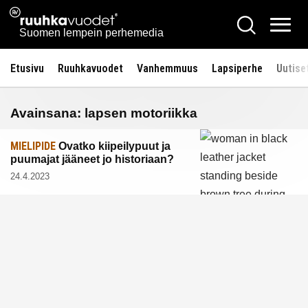
Siirry
Ruuhkavuodet.fi
Hae
sisältöön
Vali
Suomen lempein perhemedia
Etusivu
Ruuhkavuodet
Vanhemmuus
Lapsiperhe
Uutise
Avainsana:
lapsen motoriikka
MIELIPIDE
Ovatko kiipeilypuut ja
puumajat jääneet jo historiaan?
24.4.2023