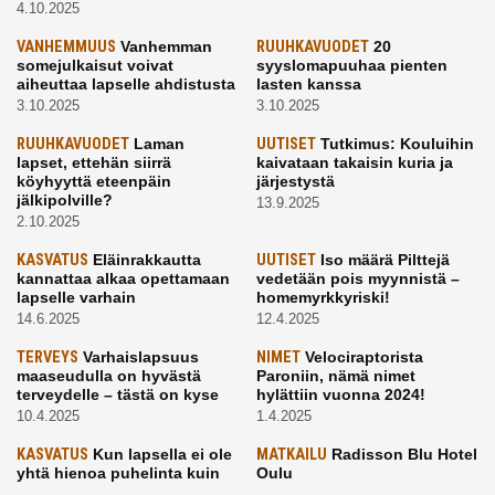
4.10.2025
VANHEMMUUS
Vanhemman
RUUHKAVUODET
20
somejulkaisut voivat
syyslomapuuhaa pienten
aiheuttaa lapselle ahdistusta
lasten kanssa
3.10.2025
3.10.2025
RUUHKAVUODET
Laman
UUTISET
Tutkimus: Kouluihin
lapset, ettehän siirrä
kaivataan takaisin kuria ja
köyhyyttä eteenpäin
järjestystä
jälkipolville?
13.9.2025
2.10.2025
KASVATUS
Eläinrakkautta
UUTISET
Iso määrä Pilttejä
kannattaa alkaa opettamaan
vedetään pois myynnistä –
lapselle varhain
homemyrkkyriski!
14.6.2025
12.4.2025
TERVEYS
Varhaislapsuus
NIMET
Velociraptorista
maaseudulla on hyvästä
Paroniin, nämä nimet
terveydelle – tästä on kyse
hylättiin vuonna 2024!
10.4.2025
1.4.2025
KASVATUS
Kun lapsella ei ole
MATKAILU
Radisson Blu Hotel
yhtä hienoa puhelinta kuin
Oulu
kavereilla
24.3.2025