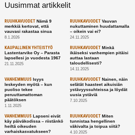
Uusimmat artikkelit
RUUHKAVUODET
Nämä 9
RUUHKAVUODET
Vauvan
merkkiä kertovat, että
nukuttaminen huudattamalla
vauvasi rakastaa sinua
– oikein vai ei?
8.1.2026
24.11.2025
KAUPALLINEN YHTEISTYÖ
RUUHKAVUODET
Minkä
Lastentarvike Oy – Parasta
ikäiseksi vanhempien pitäisi
lapsellesi jo vuodesta 1967
auttaa lastaan
taloudellisesti?
21.11.2025
14.11.2025
VANHEMMUUS
Isyys
RUUHKAVUODET
Nainen, näin
leskeyden myötä – kun
selätät haasteet aikuisiän
puoliso tekee
ystävyyssuhteissa ja löydät
peruuttamattoman
uusia ystäviä
päätöksen
7.10.2025
1.11.2025
VANHEMMUUS
Lapseni eivät
RUUHKAVUODET
Miten
käy päiväkodissa – riistänkö
tunnistaa hengellinen
heiltä oikeuden
väkivalta ja toipua siitä?
varhaiskasvatukseen?
4.10.2025