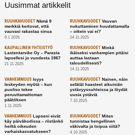
Uusimmat artikkelit
RUUHKAVUODET
Nämä 9
RUUHKAVUODET
Vauvan
merkkiä kertovat, että
nukuttaminen huudattamalla
vauvasi rakastaa sinua
– oikein vai ei?
8.1.2026
24.11.2025
KAUPALLINEN YHTEISTYÖ
RUUHKAVUODET
Minkä
Lastentarvike Oy – Parasta
ikäiseksi vanhempien pitäisi
lapsellesi jo vuodesta 1967
auttaa lastaan
taloudellisesti?
21.11.2025
14.11.2025
VANHEMMUUS
Isyys
RUUHKAVUODET
Nainen, näin
leskeyden myötä – kun
selätät haasteet aikuisiän
puoliso tekee
ystävyyssuhteissa ja löydät
peruuttamattoman
uusia ystäviä
päätöksen
7.10.2025
1.11.2025
VANHEMMUUS
Lapseni eivät
RUUHKAVUODET
Miten
käy päiväkodissa – riistänkö
tunnistaa hengellinen
heiltä oikeuden
väkivalta ja toipua siitä?
varhaiskasvatukseen?
4.10.2025