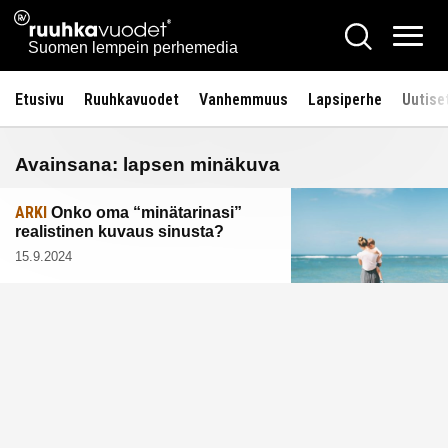
Siirry
Ruuhkavuodet.fi
Hae
sisältöön
Vali
Suomen lempein perhemedia
Etusivu
Ruuhkavuodet
Vanhemmuus
Lapsiperhe
Uutise
Avainsana:
lapsen minäkuva
ARKI
Onko oma “minätarinasi”
realistinen kuvaus sinusta?
15.9.2024