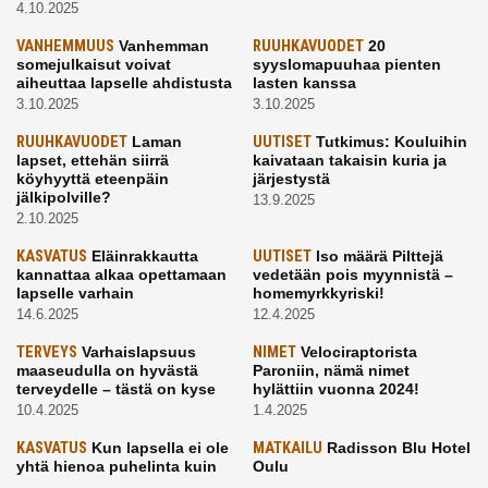
4.10.2025
VANHEMMUUS
Vanhemman
RUUHKAVUODET
20
somejulkaisut voivat
syyslomapuuhaa pienten
aiheuttaa lapselle ahdistusta
lasten kanssa
3.10.2025
3.10.2025
RUUHKAVUODET
Laman
UUTISET
Tutkimus: Kouluihin
lapset, ettehän siirrä
kaivataan takaisin kuria ja
köyhyyttä eteenpäin
järjestystä
jälkipolville?
13.9.2025
2.10.2025
KASVATUS
Eläinrakkautta
UUTISET
Iso määrä Pilttejä
kannattaa alkaa opettamaan
vedetään pois myynnistä –
lapselle varhain
homemyrkkyriski!
14.6.2025
12.4.2025
TERVEYS
Varhaislapsuus
NIMET
Velociraptorista
maaseudulla on hyvästä
Paroniin, nämä nimet
terveydelle – tästä on kyse
hylättiin vuonna 2024!
10.4.2025
1.4.2025
KASVATUS
Kun lapsella ei ole
MATKAILU
Radisson Blu Hotel
yhtä hienoa puhelinta kuin
Oulu
kavereilla
24.3.2025