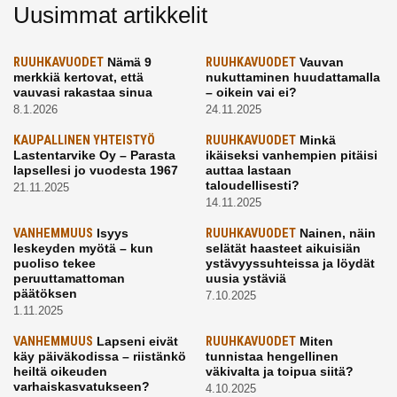
Uusimmat artikkelit
RUUHKAVUODET
Nämä 9
RUUHKAVUODET
Vauvan
merkkiä kertovat, että
nukuttaminen huudattamalla
vauvasi rakastaa sinua
– oikein vai ei?
8.1.2026
24.11.2025
KAUPALLINEN YHTEISTYÖ
RUUHKAVUODET
Minkä
Lastentarvike Oy – Parasta
ikäiseksi vanhempien pitäisi
lapsellesi jo vuodesta 1967
auttaa lastaan
taloudellisesti?
21.11.2025
14.11.2025
VANHEMMUUS
Isyys
RUUHKAVUODET
Nainen, näin
leskeyden myötä – kun
selätät haasteet aikuisiän
puoliso tekee
ystävyyssuhteissa ja löydät
peruuttamattoman
uusia ystäviä
päätöksen
7.10.2025
1.11.2025
VANHEMMUUS
Lapseni eivät
RUUHKAVUODET
Miten
käy päiväkodissa – riistänkö
tunnistaa hengellinen
heiltä oikeuden
väkivalta ja toipua siitä?
varhaiskasvatukseen?
4.10.2025