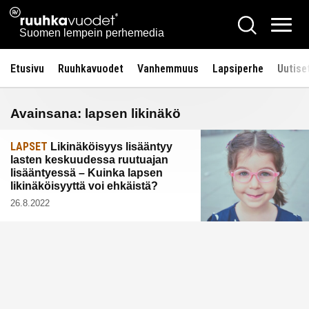
Siirry
Ruuhkavuodet.fi
Hae
sisältöön
Vali
Suomen lempein perhemedia
Etusivu
Ruuhkavuodet
Vanhemmuus
Lapsiperhe
Uutise
Avainsana:
lapsen likinäkö
LAPSET
Likinäköisyys lisääntyy
lasten keskuudessa ruutuajan
lisääntyessä – Kuinka lapsen
likinäköisyyttä voi ehkäistä?
26.8.2022