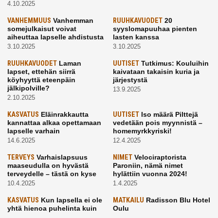
4.10.2025
VANHEMMUUS
Vanhemman
RUUHKAVUODET
20
somejulkaisut voivat
syyslomapuuhaa pienten
aiheuttaa lapselle ahdistusta
lasten kanssa
3.10.2025
3.10.2025
RUUHKAVUODET
Laman
UUTISET
Tutkimus: Kouluihin
lapset, ettehän siirrä
kaivataan takaisin kuria ja
köyhyyttä eteenpäin
järjestystä
jälkipolville?
13.9.2025
2.10.2025
KASVATUS
Eläinrakkautta
UUTISET
Iso määrä Pilttejä
kannattaa alkaa opettamaan
vedetään pois myynnistä –
lapselle varhain
homemyrkkyriski!
14.6.2025
12.4.2025
TERVEYS
Varhaislapsuus
NIMET
Velociraptorista
maaseudulla on hyvästä
Paroniin, nämä nimet
terveydelle – tästä on kyse
hylättiin vuonna 2024!
10.4.2025
1.4.2025
KASVATUS
Kun lapsella ei ole
MATKAILU
Radisson Blu Hotel
yhtä hienoa puhelinta kuin
Oulu
kavereilla
24.3.2025