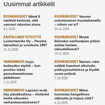
Uusimmat artikkelit
RUUHKAVUODET
Nämä 9
RUUHKAVUODET
Vauvan
merkkiä kertovat, että
nukuttaminen huudattamalla
vauvasi rakastaa sinua
– oikein vai ei?
8.1.2026
24.11.2025
KAUPALLINEN YHTEISTYÖ
RUUHKAVUODET
Minkä
Lastentarvike Oy – Parasta
ikäiseksi vanhempien pitäisi
lapsellesi jo vuodesta 1967
auttaa lastaan
taloudellisesti?
21.11.2025
14.11.2025
VANHEMMUUS
Isyys
RUUHKAVUODET
Nainen, näin
leskeyden myötä – kun
selätät haasteet aikuisiän
puoliso tekee
ystävyyssuhteissa ja löydät
peruuttamattoman
uusia ystäviä
päätöksen
7.10.2025
1.11.2025
VANHEMMUUS
Lapseni eivät
RUUHKAVUODET
Miten
käy päiväkodissa – riistänkö
tunnistaa hengellinen
heiltä oikeuden
väkivalta ja toipua siitä?
varhaiskasvatukseen?
4.10.2025