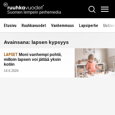
Siirry
Ruuhkavuodet.fi
Hae
sisältöön
Vali
Suomen lempein perhemedia
Etusivu
Ruuhkavuodet
Vanhemmuus
Lapsiperhe
Uutise
Avainsana:
lapsen kypsyys
LAPSET
Moni vanhempi pohtii,
milloin lapsen voi jättää yksin
kotiin
14.6.2024