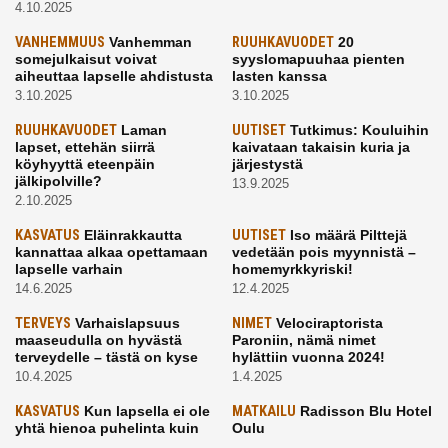
4.10.2025
VANHEMMUUS
Vanhemman
RUUHKAVUODET
20
somejulkaisut voivat
syyslomapuuhaa pienten
aiheuttaa lapselle ahdistusta
lasten kanssa
3.10.2025
3.10.2025
RUUHKAVUODET
Laman
UUTISET
Tutkimus: Kouluihin
lapset, ettehän siirrä
kaivataan takaisin kuria ja
köyhyyttä eteenpäin
järjestystä
jälkipolville?
13.9.2025
2.10.2025
KASVATUS
Eläinrakkautta
UUTISET
Iso määrä Pilttejä
kannattaa alkaa opettamaan
vedetään pois myynnistä –
lapselle varhain
homemyrkkyriski!
14.6.2025
12.4.2025
TERVEYS
Varhaislapsuus
NIMET
Velociraptorista
maaseudulla on hyvästä
Paroniin, nämä nimet
terveydelle – tästä on kyse
hylättiin vuonna 2024!
10.4.2025
1.4.2025
KASVATUS
Kun lapsella ei ole
MATKAILU
Radisson Blu Hotel
yhtä hienoa puhelinta kuin
Oulu
kavereilla
24.3.2025