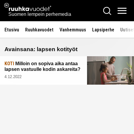
Siirry
Ruuhkavuodet.fi
Hae
sisältöön
Vali
Suomen lempein perhemedia
Etusivu
Ruuhkavuodet
Vanhemmuus
Lapsiperhe
Uutise
Avainsana:
lapsen kotityöt
KOTI
Milloin on sopiva aika antaa
lapsen vastuulle kodin askareita?
4.12.2022