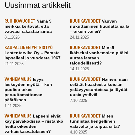
Uusimmat artikkelit
RUUHKAVUODET
Nämä 9
RUUHKAVUODET
Vauvan
merkkiä kertovat, että
nukuttaminen huudattamalla
vauvasi rakastaa sinua
– oikein vai ei?
8.1.2026
24.11.2025
KAUPALLINEN YHTEISTYÖ
RUUHKAVUODET
Minkä
Lastentarvike Oy – Parasta
ikäiseksi vanhempien pitäisi
lapsellesi jo vuodesta 1967
auttaa lastaan
taloudellisesti?
21.11.2025
14.11.2025
VANHEMMUUS
Isyys
RUUHKAVUODET
Nainen, näin
leskeyden myötä – kun
selätät haasteet aikuisiän
puoliso tekee
ystävyyssuhteissa ja löydät
peruuttamattoman
uusia ystäviä
päätöksen
7.10.2025
1.11.2025
VANHEMMUUS
Lapseni eivät
RUUHKAVUODET
Miten
käy päiväkodissa – riistänkö
tunnistaa hengellinen
heiltä oikeuden
väkivalta ja toipua siitä?
varhaiskasvatukseen?
4.10.2025