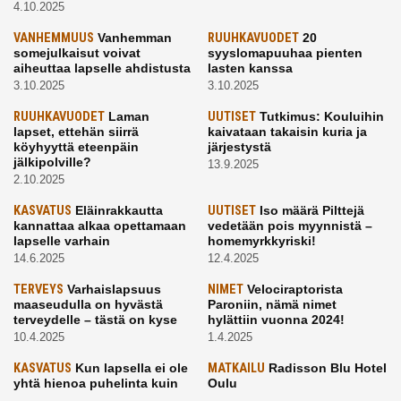
4.10.2025
VANHEMMUUS
Vanhemman
RUUHKAVUODET
20
somejulkaisut voivat
syyslomapuuhaa pienten
aiheuttaa lapselle ahdistusta
lasten kanssa
3.10.2025
3.10.2025
RUUHKAVUODET
Laman
UUTISET
Tutkimus: Kouluihin
lapset, ettehän siirrä
kaivataan takaisin kuria ja
köyhyyttä eteenpäin
järjestystä
jälkipolville?
13.9.2025
2.10.2025
KASVATUS
Eläinrakkautta
UUTISET
Iso määrä Pilttejä
kannattaa alkaa opettamaan
vedetään pois myynnistä –
lapselle varhain
homemyrkkyriski!
14.6.2025
12.4.2025
TERVEYS
Varhaislapsuus
NIMET
Velociraptorista
maaseudulla on hyvästä
Paroniin, nämä nimet
terveydelle – tästä on kyse
hylättiin vuonna 2024!
10.4.2025
1.4.2025
KASVATUS
Kun lapsella ei ole
MATKAILU
Radisson Blu Hotel
yhtä hienoa puhelinta kuin
Oulu
kavereilla
24.3.2025