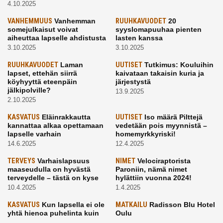
4.10.2025
VANHEMMUUS
Vanhemman
RUUHKAVUODET
20
somejulkaisut voivat
syyslomapuuhaa pienten
aiheuttaa lapselle ahdistusta
lasten kanssa
3.10.2025
3.10.2025
RUUHKAVUODET
Laman
UUTISET
Tutkimus: Kouluihin
lapset, ettehän siirrä
kaivataan takaisin kuria ja
köyhyyttä eteenpäin
järjestystä
jälkipolville?
13.9.2025
2.10.2025
KASVATUS
Eläinrakkautta
UUTISET
Iso määrä Pilttejä
kannattaa alkaa opettamaan
vedetään pois myynnistä –
lapselle varhain
homemyrkkyriski!
14.6.2025
12.4.2025
TERVEYS
Varhaislapsuus
NIMET
Velociraptorista
maaseudulla on hyvästä
Paroniin, nämä nimet
terveydelle – tästä on kyse
hylättiin vuonna 2024!
10.4.2025
1.4.2025
KASVATUS
Kun lapsella ei ole
MATKAILU
Radisson Blu Hotel
yhtä hienoa puhelinta kuin
Oulu
kavereilla
24.3.2025