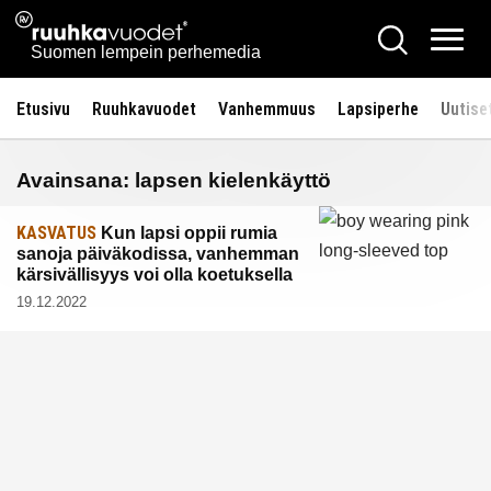
Siirry
Ruuhkavuodet.fi
Hae
sisältöön
Vali
Suomen lempein perhemedia
Etusivu
Ruuhkavuodet
Vanhemmuus
Lapsiperhe
Uutise
Avainsana:
lapsen kielenkäyttö
KASVATUS
Kun lapsi oppii rumia
sanoja päiväkodissa, vanhemman
kärsivällisyys voi olla koetuksella
19.12.2022