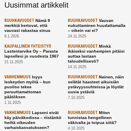
Uusimmat artikkelit
RUUHKAVUODET
Nämä 9
RUUHKAVUODET
Vauvan
merkkiä kertovat, että
nukuttaminen huudattamalla
vauvasi rakastaa sinua
– oikein vai ei?
8.1.2026
24.11.2025
KAUPALLINEN YHTEISTYÖ
RUUHKAVUODET
Minkä
Lastentarvike Oy – Parasta
ikäiseksi vanhempien pitäisi
lapsellesi jo vuodesta 1967
auttaa lastaan
taloudellisesti?
21.11.2025
14.11.2025
VANHEMMUUS
Isyys
RUUHKAVUODET
Nainen, näin
leskeyden myötä – kun
selätät haasteet aikuisiän
puoliso tekee
ystävyyssuhteissa ja löydät
peruuttamattoman
uusia ystäviä
päätöksen
7.10.2025
1.11.2025
VANHEMMUUS
Lapseni eivät
RUUHKAVUODET
Miten
käy päiväkodissa – riistänkö
tunnistaa hengellinen
heiltä oikeuden
väkivalta ja toipua siitä?
varhaiskasvatukseen?
4.10.2025