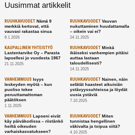
Uusimmat artikkelit
RUUHKAVUODET
Nämä 9
RUUHKAVUODET
Vauvan
merkkiä kertovat, että
nukuttaminen huudattamalla
vauvasi rakastaa sinua
– oikein vai ei?
8.1.2026
24.11.2025
KAUPALLINEN YHTEISTYÖ
RUUHKAVUODET
Minkä
Lastentarvike Oy – Parasta
ikäiseksi vanhempien pitäisi
lapsellesi jo vuodesta 1967
auttaa lastaan
taloudellisesti?
21.11.2025
14.11.2025
VANHEMMUUS
Isyys
RUUHKAVUODET
Nainen, näin
leskeyden myötä – kun
selätät haasteet aikuisiän
puoliso tekee
ystävyyssuhteissa ja löydät
peruuttamattoman
uusia ystäviä
päätöksen
7.10.2025
1.11.2025
VANHEMMUUS
Lapseni eivät
RUUHKAVUODET
Miten
käy päiväkodissa – riistänkö
tunnistaa hengellinen
heiltä oikeuden
väkivalta ja toipua siitä?
varhaiskasvatukseen?
4.10.2025