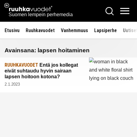
Siirry
Ruuhkavuodet.fi
Hae
sisältöön
Vali
Suomen lempein perhemedia
Etusivu
Ruuhkavuodet
Vanhemmuus
Lapsiperhe
Uutise
Avainsana:
lapsen hoitaminen
RUUHKAVUODET
Entä jos kollegat
eivät suhtaudu hyvin sairaan
lapsen hoitoon kotona?
2.1.2023