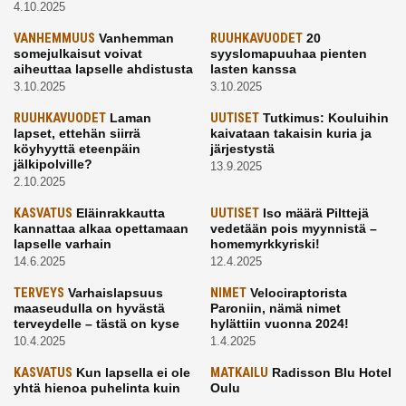
4.10.2025
VANHEMMUUS
Vanhemman
RUUHKAVUODET
20
somejulkaisut voivat
syyslomapuuhaa pienten
aiheuttaa lapselle ahdistusta
lasten kanssa
3.10.2025
3.10.2025
RUUHKAVUODET
Laman
UUTISET
Tutkimus: Kouluihin
lapset, ettehän siirrä
kaivataan takaisin kuria ja
köyhyyttä eteenpäin
järjestystä
jälkipolville?
13.9.2025
2.10.2025
KASVATUS
Eläinrakkautta
UUTISET
Iso määrä Pilttejä
kannattaa alkaa opettamaan
vedetään pois myynnistä –
lapselle varhain
homemyrkkyriski!
14.6.2025
12.4.2025
TERVEYS
Varhaislapsuus
NIMET
Velociraptorista
maaseudulla on hyvästä
Paroniin, nämä nimet
terveydelle – tästä on kyse
hylättiin vuonna 2024!
10.4.2025
1.4.2025
KASVATUS
Kun lapsella ei ole
MATKAILU
Radisson Blu Hotel
yhtä hienoa puhelinta kuin
Oulu
kavereilla
24.3.2025