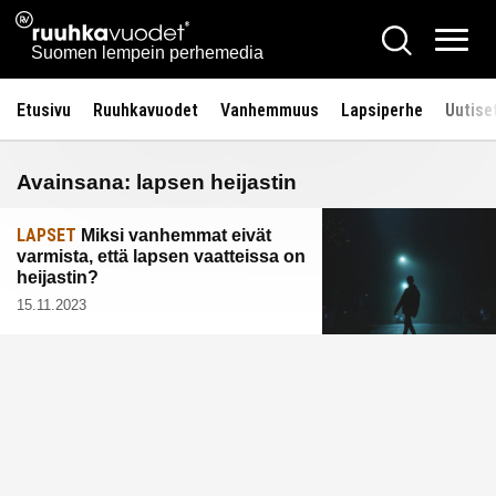
Siirry
Ruuhkavuodet.fi
Hae
sisältöön
Vali
Suomen lempein perhemedia
Etusivu
Ruuhkavuodet
Vanhemmuus
Lapsiperhe
Uutise
Avainsana:
lapsen heijastin
LAPSET
Miksi vanhemmat eivät
varmista, että lapsen vaatteissa on
heijastin?
15.11.2023