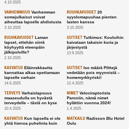
4.10.2025
VANHEMMUUS
Vanhemman
RUUHKAVUODET
20
somejulkaisut voivat
syyslomapuuhaa pienten
aiheuttaa lapselle ahdistusta
lasten kanssa
3.10.2025
3.10.2025
RUUHKAVUODET
Laman
UUTISET
Tutkimus: Kouluihin
lapset, ettehän siirrä
kaivataan takaisin kuria ja
köyhyyttä eteenpäin
järjestystä
jälkipolville?
13.9.2025
2.10.2025
KASVATUS
Eläinrakkautta
UUTISET
Iso määrä Pilttejä
kannattaa alkaa opettamaan
vedetään pois myynnistä –
lapselle varhain
homemyrkkyriski!
14.6.2025
12.4.2025
TERVEYS
Varhaislapsuus
NIMET
Velociraptorista
maaseudulla on hyvästä
Paroniin, nämä nimet
terveydelle – tästä on kyse
hylättiin vuonna 2024!
10.4.2025
1.4.2025
KASVATUS
Kun lapsella ei ole
MATKAILU
Radisson Blu Hotel
yhtä hienoa puhelinta kuin
Oulu
kavereilla
24.3.2025