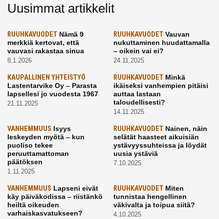
Uusimmat artikkelit
RUUHKAVUODET
Nämä 9
RUUHKAVUODET
Vauvan
merkkiä kertovat, että
nukuttaminen huudattamalla
vauvasi rakastaa sinua
– oikein vai ei?
8.1.2026
24.11.2025
KAUPALLINEN YHTEISTYÖ
RUUHKAVUODET
Minkä
Lastentarvike Oy – Parasta
ikäiseksi vanhempien pitäisi
lapsellesi jo vuodesta 1967
auttaa lastaan
taloudellisesti?
21.11.2025
14.11.2025
VANHEMMUUS
Isyys
RUUHKAVUODET
Nainen, näin
leskeyden myötä – kun
selätät haasteet aikuisiän
puoliso tekee
ystävyyssuhteissa ja löydät
peruuttamattoman
uusia ystäviä
päätöksen
7.10.2025
1.11.2025
VANHEMMUUS
Lapseni eivät
RUUHKAVUODET
Miten
käy päiväkodissa – riistänkö
tunnistaa hengellinen
heiltä oikeuden
väkivalta ja toipua siitä?
varhaiskasvatukseen?
4.10.2025