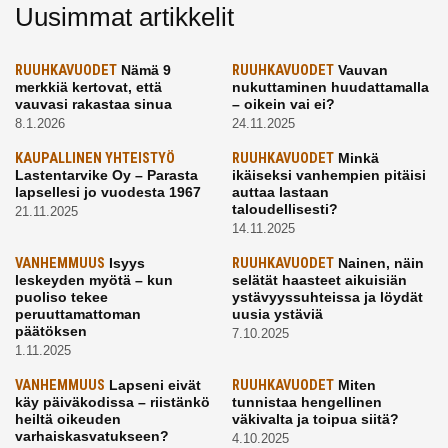
Uusimmat artikkelit
RUUHKAVUODET
Nämä 9
RUUHKAVUODET
Vauvan
merkkiä kertovat, että
nukuttaminen huudattamalla
vauvasi rakastaa sinua
– oikein vai ei?
8.1.2026
24.11.2025
KAUPALLINEN YHTEISTYÖ
RUUHKAVUODET
Minkä
Lastentarvike Oy – Parasta
ikäiseksi vanhempien pitäisi
lapsellesi jo vuodesta 1967
auttaa lastaan
taloudellisesti?
21.11.2025
14.11.2025
VANHEMMUUS
Isyys
RUUHKAVUODET
Nainen, näin
leskeyden myötä – kun
selätät haasteet aikuisiän
puoliso tekee
ystävyyssuhteissa ja löydät
peruuttamattoman
uusia ystäviä
päätöksen
7.10.2025
1.11.2025
VANHEMMUUS
Lapseni eivät
RUUHKAVUODET
Miten
käy päiväkodissa – riistänkö
tunnistaa hengellinen
heiltä oikeuden
väkivalta ja toipua siitä?
varhaiskasvatukseen?
4.10.2025