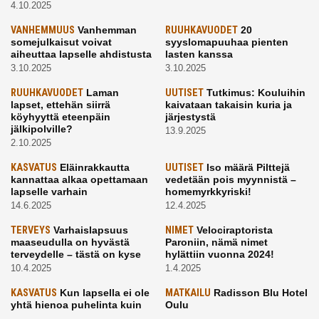
4.10.2025
VANHEMMUUS
Vanhemman
RUUHKAVUODET
20
somejulkaisut voivat
syyslomapuuhaa pienten
aiheuttaa lapselle ahdistusta
lasten kanssa
3.10.2025
3.10.2025
RUUHKAVUODET
Laman
UUTISET
Tutkimus: Kouluihin
lapset, ettehän siirrä
kaivataan takaisin kuria ja
köyhyyttä eteenpäin
järjestystä
jälkipolville?
13.9.2025
2.10.2025
KASVATUS
Eläinrakkautta
UUTISET
Iso määrä Pilttejä
kannattaa alkaa opettamaan
vedetään pois myynnistä –
lapselle varhain
homemyrkkyriski!
14.6.2025
12.4.2025
TERVEYS
Varhaislapsuus
NIMET
Velociraptorista
maaseudulla on hyvästä
Paroniin, nämä nimet
terveydelle – tästä on kyse
hylättiin vuonna 2024!
10.4.2025
1.4.2025
KASVATUS
Kun lapsella ei ole
MATKAILU
Radisson Blu Hotel
yhtä hienoa puhelinta kuin
Oulu
kavereilla
24.3.2025