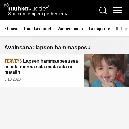
Siirry
Ruuhkavuodet.fi
Hae
sisältöön
Vali
Suomen lempein perhemedia
Etusivu
Ruuhkavuodet
Vanhemmuus
Lapsiperhe
Uutise
Avainsana:
lapsen hammaspesu
TERVEYS
Lapsen hammaspesussa
ei pidä mennä siitä mistä aita on
matalin
3.10.2023