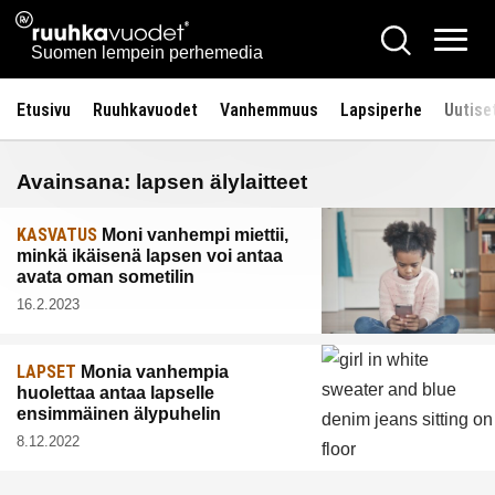
Siirry
Ruuhkavuodet.fi
Hae
sisältöön
Vali
Suomen lempein perhemedia
Etusivu
Ruuhkavuodet
Vanhemmuus
Lapsiperhe
Uutise
Avainsana:
lapsen älylaitteet
KASVATUS
Moni vanhempi miettii,
minkä ikäisenä lapsen voi antaa
avata oman sometilin
16.2.2023
LAPSET
Monia vanhempia
huolettaa antaa lapselle
ensimmäinen älypuhelin
8.12.2022