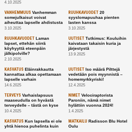
4.10.2025
VANHEMMUUS
Vanhemman
RUUHKAVUODET
20
somejulkaisut voivat
syyslomapuuhaa pienten
aiheuttaa lapselle ahdistusta
lasten kanssa
3.10.2025
3.10.2025
RUUHKAVUODET
Laman
UUTISET
Tutkimus: Kouluihin
lapset, ettehän siirrä
kaivataan takaisin kuria ja
köyhyyttä eteenpäin
järjestystä
jälkipolville?
13.9.2025
2.10.2025
KASVATUS
Eläinrakkautta
UUTISET
Iso määrä Pilttejä
kannattaa alkaa opettamaan
vedetään pois myynnistä –
lapselle varhain
homemyrkkyriski!
14.6.2025
12.4.2025
TERVEYS
Varhaislapsuus
NIMET
Velociraptorista
maaseudulla on hyvästä
Paroniin, nämä nimet
terveydelle – tästä on kyse
hylättiin vuonna 2024!
10.4.2025
1.4.2025
KASVATUS
Kun lapsella ei ole
MATKAILU
Radisson Blu Hotel
yhtä hienoa puhelinta kuin
Oulu
kavereilla
24.3.2025