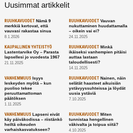
Uusimmat artikkelit
RUUHKAVUODET
Nämä 9
RUUHKAVUODET
Vauvan
merkkiä kertovat, että
nukuttaminen huudattamalla
vauvasi rakastaa sinua
– oikein vai ei?
8.1.2026
24.11.2025
KAUPALLINEN YHTEISTYÖ
RUUHKAVUODET
Minkä
Lastentarvike Oy – Parasta
ikäiseksi vanhempien pitäisi
lapsellesi jo vuodesta 1967
auttaa lastaan
taloudellisesti?
21.11.2025
14.11.2025
VANHEMMUUS
Isyys
RUUHKAVUODET
Nainen, näin
leskeyden myötä – kun
selätät haasteet aikuisiän
puoliso tekee
ystävyyssuhteissa ja löydät
peruuttamattoman
uusia ystäviä
päätöksen
7.10.2025
1.11.2025
VANHEMMUUS
Lapseni eivät
RUUHKAVUODET
Miten
käy päiväkodissa – riistänkö
tunnistaa hengellinen
heiltä oikeuden
väkivalta ja toipua siitä?
varhaiskasvatukseen?
4.10.2025