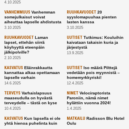
4.10.2025
VANHEMMUUS
Vanhemman
RUUHKAVUODET
20
somejulkaisut voivat
syyslomapuuhaa pienten
aiheuttaa lapselle ahdistusta
lasten kanssa
3.10.2025
3.10.2025
RUUHKAVUODET
Laman
UUTISET
Tutkimus: Kouluihin
lapset, ettehän siirrä
kaivataan takaisin kuria ja
köyhyyttä eteenpäin
järjestystä
jälkipolville?
13.9.2025
2.10.2025
KASVATUS
Eläinrakkautta
UUTISET
Iso määrä Pilttejä
kannattaa alkaa opettamaan
vedetään pois myynnistä –
lapselle varhain
homemyrkkyriski!
14.6.2025
12.4.2025
TERVEYS
Varhaislapsuus
NIMET
Velociraptorista
maaseudulla on hyvästä
Paroniin, nämä nimet
terveydelle – tästä on kyse
hylättiin vuonna 2024!
10.4.2025
1.4.2025
KASVATUS
Kun lapsella ei ole
MATKAILU
Radisson Blu Hotel
yhtä hienoa puhelinta kuin
Oulu
kavereilla
24.3.2025