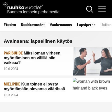
Siirry
Ruuhkavuodet.fi
Hae
sisältöön
Vali
Suomen lempein perhemedia
Etusivu
Ruuhkavuodet
Vanhemmuus
Lapsiperhe
Uutise
Avainsana:
lapsellinen käytös
PARISUHDE
Miksi oman virheen
myöntäminen on välillä niin
vaikeaa?
19.6.2024
MIELIPIDE
Kun toinen ei pysty
myöntämään olevansa väärässä
13.3.2024