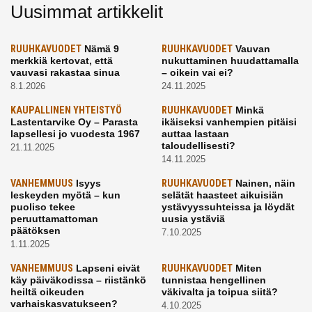
Uusimmat artikkelit
RUUHKAVUODET
Nämä 9
RUUHKAVUODET
Vauvan
merkkiä kertovat, että
nukuttaminen huudattamalla
vauvasi rakastaa sinua
– oikein vai ei?
8.1.2026
24.11.2025
KAUPALLINEN YHTEISTYÖ
RUUHKAVUODET
Minkä
Lastentarvike Oy – Parasta
ikäiseksi vanhempien pitäisi
lapsellesi jo vuodesta 1967
auttaa lastaan
taloudellisesti?
21.11.2025
14.11.2025
VANHEMMUUS
Isyys
RUUHKAVUODET
Nainen, näin
leskeyden myötä – kun
selätät haasteet aikuisiän
puoliso tekee
ystävyyssuhteissa ja löydät
peruuttamattoman
uusia ystäviä
päätöksen
7.10.2025
1.11.2025
VANHEMMUUS
Lapseni eivät
RUUHKAVUODET
Miten
käy päiväkodissa – riistänkö
tunnistaa hengellinen
heiltä oikeuden
väkivalta ja toipua siitä?
varhaiskasvatukseen?
4.10.2025