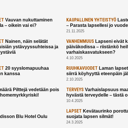
ET
KAUPALLINEN YHTEISTYÖ
Vauvan nukuttaminen
Laste
a – oikein vai ei?
– Parasta lapsellesi jo vuod
21.11.2025
ET
VANHEMMUUS
Nainen, näin selätät
Lapseni eivät 
uisiän ystävyyssuhteissa ja
päiväkodissa – riistänkö hei
 ystäviä
varhaiskasvatukseen?
4.10.2025
ET
RUUHKAVUODET
20 syyslomapuuhaa
Laman lapset,
en kanssa
siirrä köyhyyttä eteenpäin jäl
2.10.2025
TERVEYS
määrä Pilttejä vedetään pois
Varhaislapsuus maa
 homemyrkkyriski!
hyvästä terveydelle – tästä 
10.4.2025
LAPSET
Kevätaurinko porotta
disson Blu Hotel Oulu
suojata lapsen silmät!
24.3.2025