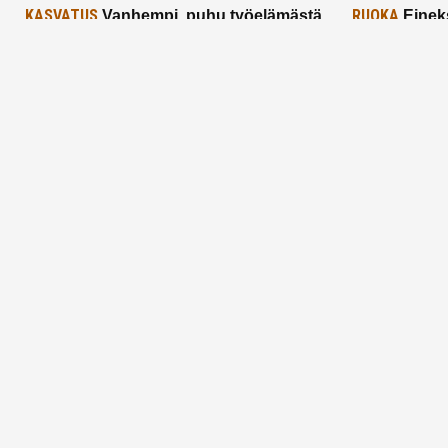
KASVATUS
RUOKA
Vanhempi, puhu työelämästä
Einek
lapselle – mutta mieti sanojasi!
asiat ja saa
25.2.2025
24.2.2025
Aitoa vertaistukea perhearkeen, lempeästi
myötäeläen
Facebook
Instagram
TikTok
X