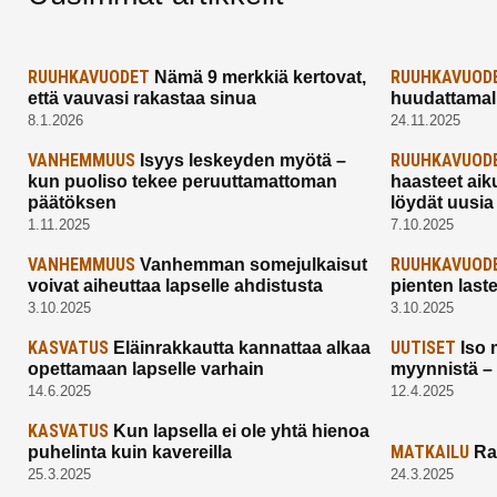
RUUHKAVUODET
RUUHKAVUOD
Nämä 9 merkkiä kertovat,
että vauvasi rakastaa sinua
huudattamall
8.1.2026
24.11.2025
VANHEMMUUS
RUUHKAVUOD
Isyys leskeyden myötä –
kun puoliso tekee peruuttamattoman
haasteet aik
päätöksen
löydät uusia
1.11.2025
7.10.2025
VANHEMMUUS
RUUHKAVUOD
Vanhemman somejulkaisut
voivat aiheuttaa lapselle ahdistusta
pienten last
3.10.2025
3.10.2025
KASVATUS
UUTISET
Eläinrakkautta kannattaa alkaa
Iso 
opettamaan lapselle varhain
myynnistä –
14.6.2025
12.4.2025
KASVATUS
Kun lapsella ei ole yhtä hienoa
MATKAILU
puhelinta kuin kavereilla
Ra
25.3.2025
24.3.2025