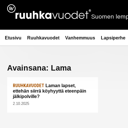
Siirry
sisältöön
Suomen lemp
Ruuhkavuodet.fi
Etusivu
Ruuhkavuodet
Vanhemmuus
Lapsiperhe
Avainsana:
Lama
RUUHKAVUODET
Laman lapset,
ettehän siirrä köyhyyttä eteenpäin
jälkipolville?
2.10.2025