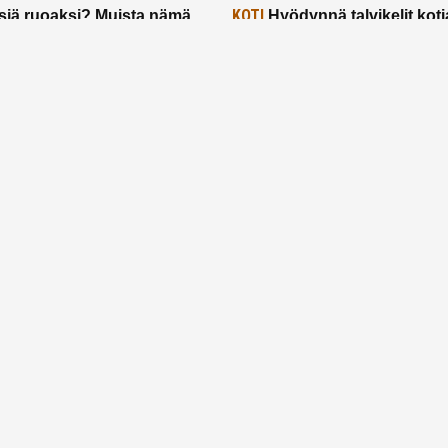
KOTI
siä ruoaksi? Muista nämä
Hyödynnä talvikelit koti
t paremman aterian
– 2 näppärää vinkkiä!
24.2.2025
Etusivu
Meistä
Ruuhkavuodet
Lapsiperhe
Vanhemmuus
Tietosuojalauseke
© 2026 Ruuhkavuodet.fi. Kaikki oikeudet pidätetään.