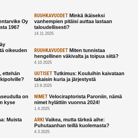
RUUHKAVUODET
Minkä ikäiseksi
ntarvike Oy
vanhempien pitäisi auttaa lastaan
esta 1967
taloudellisesti?
14.11.2025
käy
RUUHKAVUODET
ltä oikeuden
Miten tunnistaa
hengellinen väkivalta ja toipua siitä?
4.10.2025
UUTISET
 ettehän
Tutkimus: Kouluihin kaivataan
kipolville?
takaisin kuria ja järjestystä
13.9.2025
NIMET
seudulla on
Velociraptorista Paroniin, nämä
on kyse
nimet hylättiin vuonna 2024!
1.4.2025
ARKI
a: Muista
Vaikea, mutta tärkeä aihe:
Puhutaanhan teillä kuolemasta?
4.3.2025