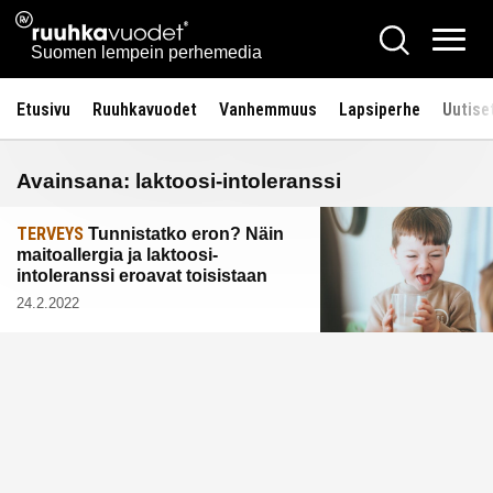
Siirry
Ruuhkavuodet.fi
Hae
sisältöön
Vali
Suomen lempein perhemedia
Etusivu
Ruuhkavuodet
Vanhemmuus
Lapsiperhe
Uutise
Avainsana:
laktoosi-intoleranssi
TERVEYS
Tunnistatko eron? Näin
maitoallergia ja laktoosi-
intoleranssi eroavat toisistaan
24.2.2022