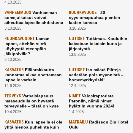
4.10.2025
VANHEMMUUS
Vanhemman
RUUHKAVUODET
20
somejulkaisut voivat
syyslomapuuhaa pienten
aiheuttaa lapselle ahdistusta
lasten kanssa
3.10.2025
3.10.2025
RUUHKAVUODET
Laman
UUTISET
Tutkimus: Kouluihin
lapset, ettehän siirrä
kaivataan takaisin kuria ja
köyhyyttä eteenpäin
järjestystä
jälkipolville?
13.9.2025
2.10.2025
KASVATUS
Eläinrakkautta
UUTISET
Iso määrä Pilttejä
kannattaa alkaa opettamaan
vedetään pois myynnistä –
lapselle varhain
homemyrkkyriski!
14.6.2025
12.4.2025
TERVEYS
Varhaislapsuus
NIMET
Velociraptorista
maaseudulla on hyvästä
Paroniin, nämä nimet
terveydelle – tästä on kyse
hylättiin vuonna 2024!
10.4.2025
1.4.2025
KASVATUS
Kun lapsella ei ole
MATKAILU
Radisson Blu Hotel
yhtä hienoa puhelinta kuin
Oulu
kavereilla
24.3.2025