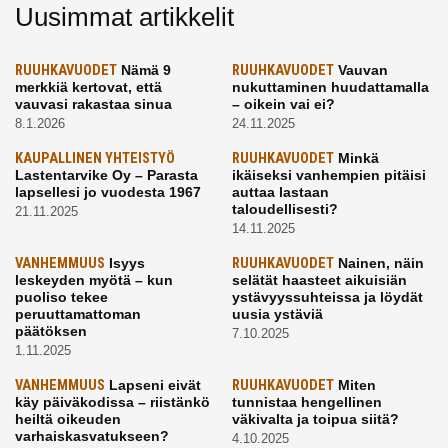
Uusimmat artikkelit
RUUHKAVUODET
Nämä 9
RUUHKAVUODET
Vauvan
merkkiä kertovat, että
nukuttaminen huudattamalla
vauvasi rakastaa sinua
– oikein vai ei?
8.1.2026
24.11.2025
KAUPALLINEN YHTEISTYÖ
RUUHKAVUODET
Minkä
Lastentarvike Oy – Parasta
ikäiseksi vanhempien pitäisi
lapsellesi jo vuodesta 1967
auttaa lastaan
taloudellisesti?
21.11.2025
14.11.2025
VANHEMMUUS
Isyys
RUUHKAVUODET
Nainen, näin
leskeyden myötä – kun
selätät haasteet aikuisiän
puoliso tekee
ystävyyssuhteissa ja löydät
peruuttamattoman
uusia ystäviä
päätöksen
7.10.2025
1.11.2025
VANHEMMUUS
Lapseni eivät
RUUHKAVUODET
Miten
käy päiväkodissa – riistänkö
tunnistaa hengellinen
heiltä oikeuden
väkivalta ja toipua siitä?
varhaiskasvatukseen?
4.10.2025