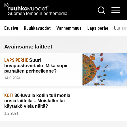
Siirry
Ruuhkavuodet.fi
Hae
sisältöön
Vali
Suomen lempein perhemedia
Etusivu
Ruuhkavuodet
Vanhemmuus
Lapsiperhe
Uutise
Avainsana:
laitteet
LAPSIPERHE
Suuri
huvipuistovertailu- Mikä sopii
parhaiten perheellenne?
14.6.2024
KOTI
80-luvulla kotiin tuli monia
uusia laitteita – Muistatko tai
käytätkö vielä näitä?
1.2.2021