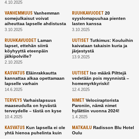
4.10.2025
VANHEMMUUS
Vanhemman
RUUHKAVUODET
20
somejulkaisut voivat
syyslomapuuhaa pienten
aiheuttaa lapselle ahdistusta
lasten kanssa
3.10.2025
3.10.2025
RUUHKAVUODET
Laman
UUTISET
Tutkimus: Kouluihin
lapset, ettehän siirrä
kaivataan takaisin kuria ja
köyhyyttä eteenpäin
järjestystä
jälkipolville?
13.9.2025
2.10.2025
KASVATUS
Eläinrakkautta
UUTISET
Iso määrä Pilttejä
kannattaa alkaa opettamaan
vedetään pois myynnistä –
lapselle varhain
homemyrkkyriski!
14.6.2025
12.4.2025
TERVEYS
Varhaislapsuus
NIMET
Velociraptorista
maaseudulla on hyvästä
Paroniin, nämä nimet
terveydelle – tästä on kyse
hylättiin vuonna 2024!
10.4.2025
1.4.2025
KASVATUS
Kun lapsella ei ole
MATKAILU
Radisson Blu Hotel
yhtä hienoa puhelinta kuin
Oulu
kavereilla
24.3.2025