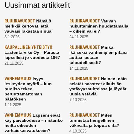
Uusimmat artikkelit
RUUHKAVUODET
Nämä 9
RUUHKAVUODET
Vauvan
merkkiä kertovat, että
nukuttaminen huudattamalla
vauvasi rakastaa sinua
– oikein vai ei?
8.1.2026
24.11.2025
KAUPALLINEN YHTEISTYÖ
RUUHKAVUODET
Minkä
Lastentarvike Oy – Parasta
ikäiseksi vanhempien pitäisi
lapsellesi jo vuodesta 1967
auttaa lastaan
taloudellisesti?
21.11.2025
14.11.2025
VANHEMMUUS
Isyys
RUUHKAVUODET
Nainen, näin
leskeyden myötä – kun
selätät haasteet aikuisiän
puoliso tekee
ystävyyssuhteissa ja löydät
peruuttamattoman
uusia ystäviä
päätöksen
7.10.2025
1.11.2025
VANHEMMUUS
Lapseni eivät
RUUHKAVUODET
Miten
käy päiväkodissa – riistänkö
tunnistaa hengellinen
heiltä oikeuden
väkivalta ja toipua siitä?
varhaiskasvatukseen?
4.10.2025