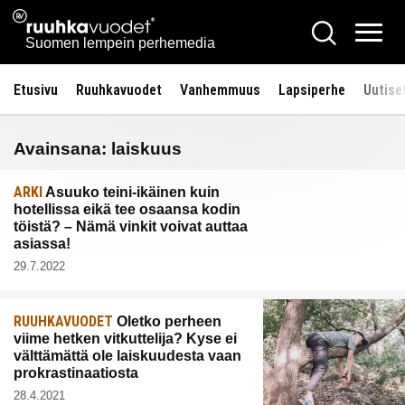
Siirry
Ruuhkavuodet.fi
Hae
sisältöön
Vali
Suomen lempein perhemedia
Etusivu
Ruuhkavuodet
Vanhemmuus
Lapsiperhe
Uutise
Avainsana:
laiskuus
ARKI
Asuuko teini-ikäinen kuin
hotellissa eikä tee osaansa kodin
töistä? – Nämä vinkit voivat auttaa
asiassa!
29.7.2022
RUUHKAVUODET
Oletko perheen
viime hetken vitkuttelija? Kyse ei
välttämättä ole laiskuudesta vaan
prokrastinaatiosta
28.4.2021