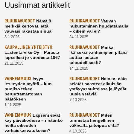
Uusimmat artikkelit
RUUHKAVUODET
Nämä 9
RUUHKAVUODET
Vauvan
merkkiä kertovat, että
nukuttaminen huudattamalla
vauvasi rakastaa sinua
– oikein vai ei?
8.1.2026
24.11.2025
KAUPALLINEN YHTEISTYÖ
RUUHKAVUODET
Minkä
Lastentarvike Oy – Parasta
ikäiseksi vanhempien pitäisi
lapsellesi jo vuodesta 1967
auttaa lastaan
taloudellisesti?
21.11.2025
14.11.2025
VANHEMMUUS
Isyys
RUUHKAVUODET
Nainen, näin
leskeyden myötä – kun
selätät haasteet aikuisiän
puoliso tekee
ystävyyssuhteissa ja löydät
peruuttamattoman
uusia ystäviä
päätöksen
7.10.2025
1.11.2025
VANHEMMUUS
Lapseni eivät
RUUHKAVUODET
Miten
käy päiväkodissa – riistänkö
tunnistaa hengellinen
heiltä oikeuden
väkivalta ja toipua siitä?
varhaiskasvatukseen?
4.10.2025