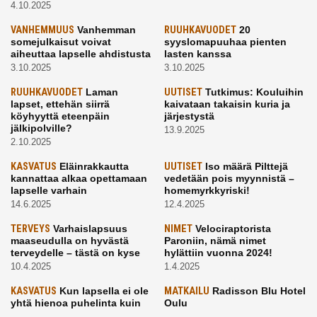
4.10.2025
VANHEMMUUS
Vanhemman
RUUHKAVUODET
20
somejulkaisut voivat
syyslomapuuhaa pienten
aiheuttaa lapselle ahdistusta
lasten kanssa
3.10.2025
3.10.2025
RUUHKAVUODET
Laman
UUTISET
Tutkimus: Kouluihin
lapset, ettehän siirrä
kaivataan takaisin kuria ja
köyhyyttä eteenpäin
järjestystä
jälkipolville?
13.9.2025
2.10.2025
KASVATUS
Eläinrakkautta
UUTISET
Iso määrä Pilttejä
kannattaa alkaa opettamaan
vedetään pois myynnistä –
lapselle varhain
homemyrkkyriski!
14.6.2025
12.4.2025
TERVEYS
Varhaislapsuus
NIMET
Velociraptorista
maaseudulla on hyvästä
Paroniin, nämä nimet
terveydelle – tästä on kyse
hylättiin vuonna 2024!
10.4.2025
1.4.2025
KASVATUS
Kun lapsella ei ole
MATKAILU
Radisson Blu Hotel
yhtä hienoa puhelinta kuin
Oulu
kavereilla
24.3.2025