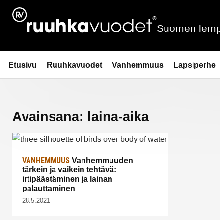
Siirry
sisältöön
Suomen lemp
Ruuhkavuodet.fi
Etusivu
Ruuhkavuodet
Vanhemmuus
Lapsiperhe
Avainsana:
laina-aika
VANHEMMUUS
Vanhemmuuden
tärkein ja vaikein tehtävä:
irtipäästäminen ja lainan
palauttaminen
28.5.2021