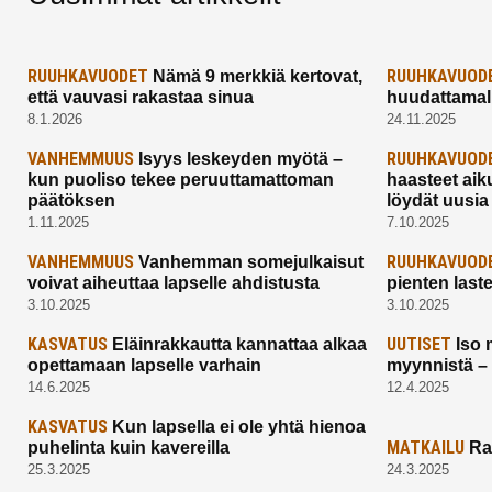
RUUHKAVUODET
RUUHKAVUOD
Nämä 9 merkkiä kertovat,
että vauvasi rakastaa sinua
huudattamall
8.1.2026
24.11.2025
VANHEMMUUS
RUUHKAVUOD
Isyys leskeyden myötä –
kun puoliso tekee peruuttamattoman
haasteet aik
päätöksen
löydät uusia
1.11.2025
7.10.2025
VANHEMMUUS
RUUHKAVUOD
Vanhemman somejulkaisut
voivat aiheuttaa lapselle ahdistusta
pienten last
3.10.2025
3.10.2025
KASVATUS
UUTISET
Eläinrakkautta kannattaa alkaa
Iso 
opettamaan lapselle varhain
myynnistä –
14.6.2025
12.4.2025
KASVATUS
Kun lapsella ei ole yhtä hienoa
MATKAILU
puhelinta kuin kavereilla
Ra
25.3.2025
24.3.2025