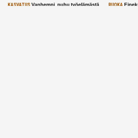
KASVATUS
RUOKA
Vanhempi, puhu työelämästä
Einek
lapselle – mutta mieti sanojasi!
asiat ja saa
25.2.2025
24.2.2025
Aitoa vertaistukea perhearkeen, lempeästi
myötäeläen
Facebook
Instagram
TikTok
X