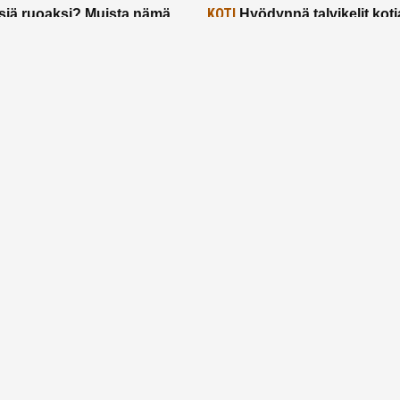
KOTI
siä ruoaksi? Muista nämä
Hyödynnä talvikelit koti
t paremman aterian
– 2 näppärää vinkkiä!
24.2.2025
Etusivu
Meistä
Ruuhkavuodet
Lapsiperhe
Vanhemmuus
Tietosuojalauseke
© 2026 Ruuhkavuodet.fi. Kaikki oikeudet pidätetään.