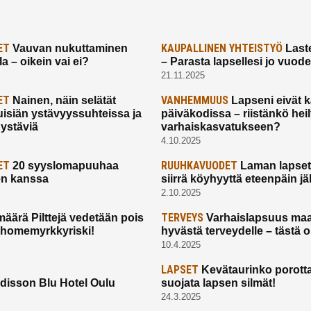
ET
KAUPALLINEN YHTEISTYÖ
Vauvan nukuttaminen
Laste
a – oikein vai ei?
– Parasta lapsellesi jo vuod
21.11.2025
ET
VANHEMMUUS
Nainen, näin selätät
Lapseni eivät 
uisiän ystävyyssuhteissa ja
päiväkodissa – riistänkö hei
 ystäviä
varhaiskasvatukseen?
4.10.2025
ET
RUUHKAVUODET
20 syyslomapuuhaa
Laman lapset,
en kanssa
siirrä köyhyyttä eteenpäin jäl
2.10.2025
TERVEYS
määrä Pilttejä vedetään pois
Varhaislapsuus maa
 homemyrkkyriski!
hyvästä terveydelle – tästä 
10.4.2025
LAPSET
Kevätaurinko porotta
disson Blu Hotel Oulu
suojata lapsen silmät!
24.3.2025