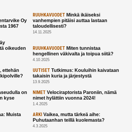
RUUHKAVUODET
Minkä ikäiseksi
ntarvike Oy
vanhempien pitäisi auttaa lastaan
esta 1967
taloudellisesti?
14.11.2025
käy
RUUHKAVUODET
ltä oikeuden
Miten tunnistaa
hengellinen väkivalta ja toipua siitä?
4.10.2025
UUTISET
 ettehän
Tutkimus: Kouluihin kaivataan
kipolville?
takaisin kuria ja järjestystä
13.9.2025
NIMET
seudulla on
Velociraptorista Paroniin, nämä
on kyse
nimet hylättiin vuonna 2024!
1.4.2025
ARKI
a: Muista
Vaikea, mutta tärkeä aihe:
Puhutaanhan teillä kuolemasta?
4.3.2025