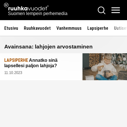
Siirry
Ruuhkavuodet.fi
Hae
sisältöön
Vali
Suomen lempein perhemedia
Etusivu
Ruuhkavuodet
Vanhemmuus
Lapsiperhe
Uutise
Avainsana:
lahjojen arvostaminen
LAPSIPERHE
Annatko sinä
lapsellesi paljon lahjoja?
11.10.2023