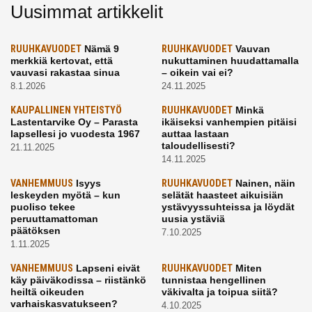
Uusimmat artikkelit
RUUHKAVUODET
Nämä 9
RUUHKAVUODET
Vauvan
merkkiä kertovat, että
nukuttaminen huudattamalla
vauvasi rakastaa sinua
– oikein vai ei?
8.1.2026
24.11.2025
KAUPALLINEN YHTEISTYÖ
RUUHKAVUODET
Minkä
Lastentarvike Oy – Parasta
ikäiseksi vanhempien pitäisi
lapsellesi jo vuodesta 1967
auttaa lastaan
taloudellisesti?
21.11.2025
14.11.2025
VANHEMMUUS
Isyys
RUUHKAVUODET
Nainen, näin
leskeyden myötä – kun
selätät haasteet aikuisiän
puoliso tekee
ystävyyssuhteissa ja löydät
peruuttamattoman
uusia ystäviä
päätöksen
7.10.2025
1.11.2025
VANHEMMUUS
Lapseni eivät
RUUHKAVUODET
Miten
käy päiväkodissa – riistänkö
tunnistaa hengellinen
heiltä oikeuden
väkivalta ja toipua siitä?
varhaiskasvatukseen?
4.10.2025