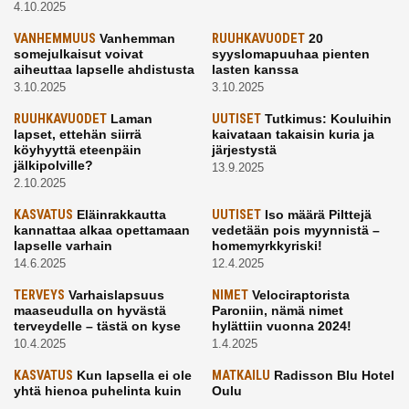
4.10.2025
VANHEMMUUS
Vanhemman
RUUHKAVUODET
20
somejulkaisut voivat
syyslomapuuhaa pienten
aiheuttaa lapselle ahdistusta
lasten kanssa
3.10.2025
3.10.2025
RUUHKAVUODET
Laman
UUTISET
Tutkimus: Kouluihin
lapset, ettehän siirrä
kaivataan takaisin kuria ja
köyhyyttä eteenpäin
järjestystä
jälkipolville?
13.9.2025
2.10.2025
KASVATUS
Eläinrakkautta
UUTISET
Iso määrä Pilttejä
kannattaa alkaa opettamaan
vedetään pois myynnistä –
lapselle varhain
homemyrkkyriski!
14.6.2025
12.4.2025
TERVEYS
Varhaislapsuus
NIMET
Velociraptorista
maaseudulla on hyvästä
Paroniin, nämä nimet
terveydelle – tästä on kyse
hylättiin vuonna 2024!
10.4.2025
1.4.2025
KASVATUS
Kun lapsella ei ole
MATKAILU
Radisson Blu Hotel
yhtä hienoa puhelinta kuin
Oulu
kavereilla
24.3.2025