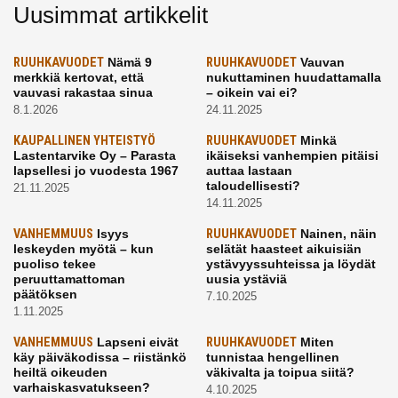
Uusimmat artikkelit
RUUHKAVUODET
Nämä 9
RUUHKAVUODET
Vauvan
merkkiä kertovat, että
nukuttaminen huudattamalla
vauvasi rakastaa sinua
– oikein vai ei?
8.1.2026
24.11.2025
KAUPALLINEN YHTEISTYÖ
RUUHKAVUODET
Minkä
Lastentarvike Oy – Parasta
ikäiseksi vanhempien pitäisi
lapsellesi jo vuodesta 1967
auttaa lastaan
taloudellisesti?
21.11.2025
14.11.2025
VANHEMMUUS
Isyys
RUUHKAVUODET
Nainen, näin
leskeyden myötä – kun
selätät haasteet aikuisiän
puoliso tekee
ystävyyssuhteissa ja löydät
peruuttamattoman
uusia ystäviä
päätöksen
7.10.2025
1.11.2025
VANHEMMUUS
Lapseni eivät
RUUHKAVUODET
Miten
käy päiväkodissa – riistänkö
tunnistaa hengellinen
heiltä oikeuden
väkivalta ja toipua siitä?
varhaiskasvatukseen?
4.10.2025