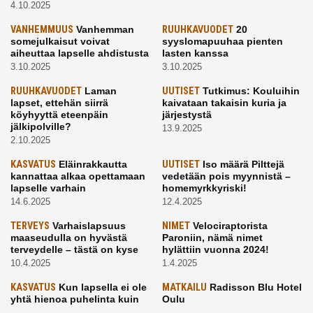
4.10.2025
VANHEMMUUS
Vanhemman
RUUHKAVUODET
20
somejulkaisut voivat
syyslomapuuhaa pienten
aiheuttaa lapselle ahdistusta
lasten kanssa
3.10.2025
3.10.2025
RUUHKAVUODET
Laman
UUTISET
Tutkimus: Kouluihin
lapset, ettehän siirrä
kaivataan takaisin kuria ja
köyhyyttä eteenpäin
järjestystä
jälkipolville?
13.9.2025
2.10.2025
KASVATUS
Eläinrakkautta
UUTISET
Iso määrä Pilttejä
kannattaa alkaa opettamaan
vedetään pois myynnistä –
lapselle varhain
homemyrkkyriski!
14.6.2025
12.4.2025
TERVEYS
Varhaislapsuus
NIMET
Velociraptorista
maaseudulla on hyvästä
Paroniin, nämä nimet
terveydelle – tästä on kyse
hylättiin vuonna 2024!
10.4.2025
1.4.2025
KASVATUS
Kun lapsella ei ole
MATKAILU
Radisson Blu Hotel
yhtä hienoa puhelinta kuin
Oulu
kavereilla
24.3.2025