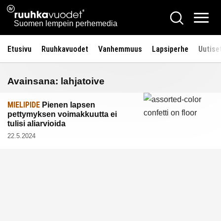
Siirry
Ruuhkavuodet.fi
Hae
sisältöön
Vali
Suomen lempein perhemedia
Etusivu
Ruuhkavuodet
Vanhemmuus
Lapsiperhe
Uutise
Avainsana:
lahjatoive
MIELIPIDE
Pienen lapsen
pettymyksen voimakkuutta ei
tulisi aliarvioida
22.5.2024