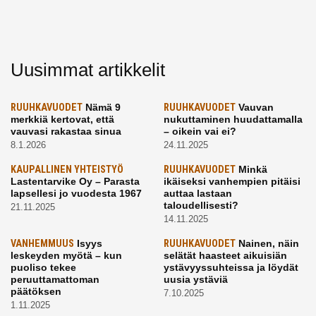
Uusimmat artikkelit
RUUHKAVUODET
Nämä 9
RUUHKAVUODET
Vauvan
merkkiä kertovat, että
nukuttaminen huudattamalla
vauvasi rakastaa sinua
– oikein vai ei?
8.1.2026
24.11.2025
KAUPALLINEN YHTEISTYÖ
RUUHKAVUODET
Minkä
Lastentarvike Oy – Parasta
ikäiseksi vanhempien pitäisi
lapsellesi jo vuodesta 1967
auttaa lastaan
taloudellisesti?
21.11.2025
14.11.2025
VANHEMMUUS
Isyys
RUUHKAVUODET
Nainen, näin
leskeyden myötä – kun
selätät haasteet aikuisiän
puoliso tekee
ystävyyssuhteissa ja löydät
peruuttamattoman
uusia ystäviä
päätöksen
7.10.2025
1.11.2025