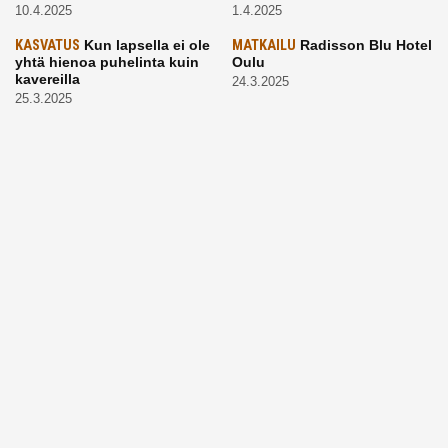
10.4.2025
1.4.2025
KASVATUS
Kun lapsella ei ole
MATKAILU
Radisson Blu Hotel
yhtä hienoa puhelinta kuin
Oulu
kavereilla
24.3.2025
25.3.2025
LAPSET
Kevätaurinko
ARKI
Vaikea, mutta tärkeä
porottaa: Muista suojata
aihe: Puhutaanhan teillä
lapsen silmät!
kuolemasta?
24.3.2025
4.3.2025
KASVATUS
Vanhempi, puhu
RUOKA
Eineksiä ruoaksi?
työelämästä lapselle – mutta
Muista nämä asiat ja saat
mieti sanojasi!
paremman aterian
25.2.2025
24.2.2025
KOTI
Hyödynnä talvikelit
ARKI
Etsiikö alaikäinen
kotia siivotessa – 2 näppärää
lapsesi kesätöitä? Tässä
vinkkiä!
hänelle 5 vinkkiä!
24.2.2025
21.2.2025