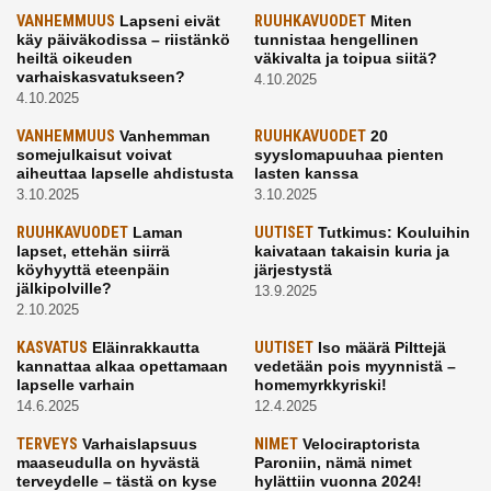
VANHEMMUUS
Lapseni eivät
RUUHKAVUODET
Miten
käy päiväkodissa – riistänkö
tunnistaa hengellinen
heiltä oikeuden
väkivalta ja toipua siitä?
varhaiskasvatukseen?
4.10.2025
4.10.2025
VANHEMMUUS
Vanhemman
RUUHKAVUODET
20
somejulkaisut voivat
syyslomapuuhaa pienten
aiheuttaa lapselle ahdistusta
lasten kanssa
3.10.2025
3.10.2025
RUUHKAVUODET
Laman
UUTISET
Tutkimus: Kouluihin
lapset, ettehän siirrä
kaivataan takaisin kuria ja
köyhyyttä eteenpäin
järjestystä
jälkipolville?
13.9.2025
2.10.2025
KASVATUS
Eläinrakkautta
UUTISET
Iso määrä Pilttejä
kannattaa alkaa opettamaan
vedetään pois myynnistä –
lapselle varhain
homemyrkkyriski!
14.6.2025
12.4.2025
TERVEYS
Varhaislapsuus
NIMET
Velociraptorista
maaseudulla on hyvästä
Paroniin, nämä nimet
terveydelle – tästä on kyse
hylättiin vuonna 2024!