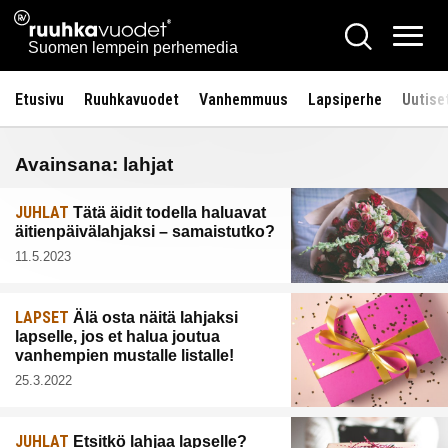
Siirry
Ruuhkavuodet.fi
Hae
sisältöön
Vali
Suomen lempein perhemedia
Etusivu
Ruuhkavuodet
Vanhemmuus
Lapsiperhe
Uutise
Avainsana:
lahjat
JUHLAT
Tätä äidit todella haluavat
äitienpäivälahjaksi – samaistutko?
11.5.2023
LAPSET
Älä osta näitä lahjaksi
lapselle, jos et halua joutua
vanhempien mustalle listalle!
25.3.2022
JUHLAT
Etsitkö lahjaa lapselle?