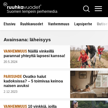
Siirry
Ruuhkavuodet.fi
Hae
sisältöön
Vali
Suomen lempein perhemedia
Etusivu
Ruuhkavuodet
Vanhemmuus
Lapsiperhe
Uutise
Avainsana:
läheisyys
VANHEMMUUS
Näillä vinkeillä
parannat yhteyttä lapsesi kanssa!
20.5.2024
PARISUHDE
Ovatko halut
kadoksissa? – 5 toimivaa keinoa
naisen avuksi
2.12.2023
VANHEMMUUS
10 vinkkiä, joilla