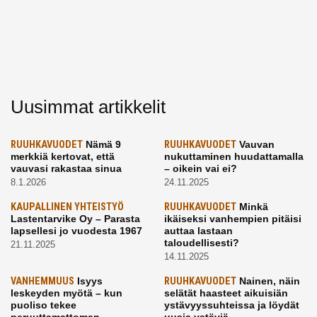
Uusimmat artikkelit
RUUHKAVUODET
Nämä 9
RUUHKAVUODET
Vauvan
merkkiä kertovat, että
nukuttaminen huudattamalla
vauvasi rakastaa sinua
– oikein vai ei?
8.1.2026
24.11.2025
KAUPALLINEN YHTEISTYÖ
RUUHKAVUODET
Minkä
Lastentarvike Oy – Parasta
ikäiseksi vanhempien pitäisi
lapsellesi jo vuodesta 1967
auttaa lastaan
taloudellisesti?
21.11.2025
14.11.2025
VANHEMMUUS
Isyys
RUUHKAVUODET
Nainen, näin
leskeyden myötä – kun
selätät haasteet aikuisiän
puoliso tekee
ystävyyssuhteissa ja löydät
peruuttamattoman
uusia ystäviä