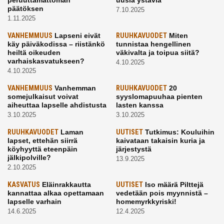
päätöksen
7.10.2025
1.11.2025
VANHEMMUUS
Lapseni eivät
RUUHKAVUODET
Miten
käy päiväkodissa – riistänkö
tunnistaa hengellinen
heiltä oikeuden
väkivalta ja toipua siitä?
varhaiskasvatukseen?
4.10.2025
4.10.2025
VANHEMMUUS
Vanhemman
RUUHKAVUODET
20
somejulkaisut voivat
syyslomapuuhaa pienten
aiheuttaa lapselle ahdistusta
lasten kanssa
3.10.2025
3.10.2025
RUUHKAVUODET
Laman
UUTISET
Tutkimus: Kouluihin
lapset, ettehän siirrä
kaivataan takaisin kuria ja
köyhyyttä eteenpäin
järjestystä
jälkipolville?
13.9.2025
2.10.2025
KASVATUS
Eläinrakkautta
UUTISET
Iso määrä Pilttejä
kannattaa alkaa opettamaan
vedetään pois myynnistä –
lapselle varhain
homemyrkkyriski!
14.6.2025
12.4.2025