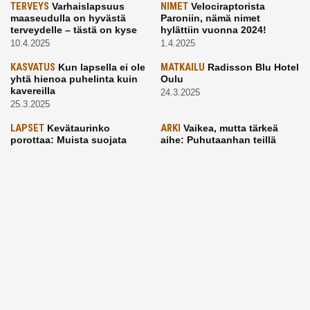
TERVEYS
Varhaislapsuus
NIMET
Velociraptorista
maaseudulla on hyvästä
Paroniin, nämä nimet
terveydelle – tästä on kyse
hylättiin vuonna 2024!
10.4.2025
1.4.2025
KASVATUS
Kun lapsella ei ole
MATKAILU
Radisson Blu Hotel
yhtä hienoa puhelinta kuin
Oulu
kavereilla
24.3.2025
25.3.2025
LAPSET
Kevätaurinko
ARKI
Vaikea, mutta tärkeä
porottaa: Muista suojata
aihe: Puhutaanhan teillä
lapsen silmät!
kuolemasta?
24.3.2025
4.3.2025
KASVATUS
Vanhempi, puhu
RUOKA
Eineksiä ruoaksi?
työelämästä lapselle – mutta
Muista nämä asiat ja saat
mieti sanojasi!
paremman aterian
25.2.2025
24.2.2025
KOTI
Hyödynnä talvikelit
ARKI
Etsiikö alaikäinen
kotia siivotessa – 2 näppärää
lapsesi kesätöitä? Tässä
vinkkiä!
hänelle 5 vinkkiä!
24.2.2025
21.2.2025