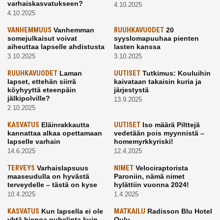
varhaiskasvatukseen?
4.10.2025
4.10.2025
VANHEMMUUS
Vanhemman
RUUHKAVUODET
20
somejulkaisut voivat
syyslomapuuhaa pienten
aiheuttaa lapselle ahdistusta
lasten kanssa
3.10.2025
3.10.2025
RUUHKAVUODET
Laman
UUTISET
Tutkimus: Kouluihin
lapset, ettehän siirrä
kaivataan takaisin kuria ja
köyhyyttä eteenpäin
järjestystä
jälkipolville?
13.9.2025
2.10.2025
KASVATUS
Eläinrakkautta
UUTISET
Iso määrä Pilttejä
kannattaa alkaa opettamaan
vedetään pois myynnistä –
lapselle varhain
homemyrkkyriski!
14.6.2025
12.4.2025
TERVEYS
Varhaislapsuus
NIMET
Velociraptorista
maaseudulla on hyvästä
Paroniin, nämä nimet
terveydelle – tästä on kyse
hylättiin vuonna 2024!
10.4.2025
1.4.2025
KASVATUS
Kun lapsella ei ole
MATKAILU
Radisson Blu Hotel
yhtä hienoa puhelinta kuin
Oulu