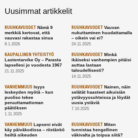
Uusimmat artikkelit
RUUHKAVUODET
Nämä 9
RUUHKAVUODET
Vauvan
merkkiä kertovat, että
nukuttaminen huudattamalla
vauvasi rakastaa sinua
– oikein vai ei?
8.1.2026
24.11.2025
KAUPALLINEN YHTEISTYÖ
RUUHKAVUODET
Minkä
Lastentarvike Oy – Parasta
ikäiseksi vanhempien pitäisi
lapsellesi jo vuodesta 1967
auttaa lastaan
taloudellisesti?
21.11.2025
14.11.2025
VANHEMMUUS
Isyys
RUUHKAVUODET
Nainen, näin
leskeyden myötä – kun
selätät haasteet aikuisiän
puoliso tekee
ystävyyssuhteissa ja löydät
peruuttamattoman
uusia ystäviä
päätöksen
7.10.2025
1.11.2025
VANHEMMUUS
Lapseni eivät
RUUHKAVUODET
Miten
käy päiväkodissa – riistänkö
tunnistaa hengellinen
heiltä oikeuden
väkivalta ja toipua siitä?