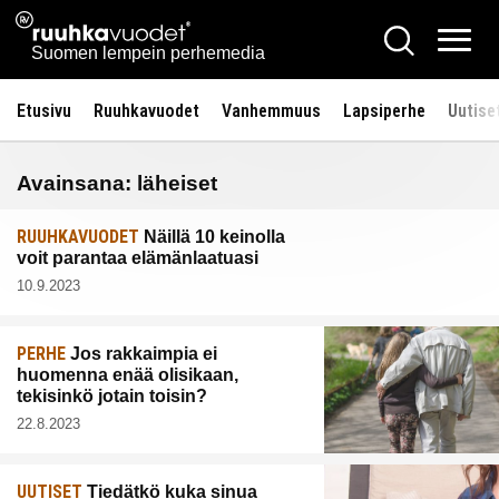
Siirry
Ruuhkavuodet.fi
Hae
sisältöön
Vali
Suomen lempein perhemedia
Etusivu
Ruuhkavuodet
Vanhemmuus
Lapsiperhe
Uutise
Avainsana:
läheiset
RUUHKAVUODET
Näillä 10 keinolla
voit parantaa elämänlaatuasi
10.9.2023
PERHE
Jos rakkaimpia ei
huomenna enää olisikaan,
tekisinkö jotain toisin?
22.8.2023
UUTISET
Tiedätkö kuka sinua