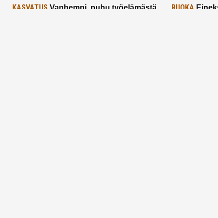
KASVATUS
RUOKA
Vanhempi, puhu työelämästä
Einek
lapselle – mutta mieti sanojasi!
asiat ja saa
25.2.2025
24.2.2025
Aitoa vertaistukea perhearkeen, lempeästi
myötäeläen
Facebook
Instagram
TikTok
X