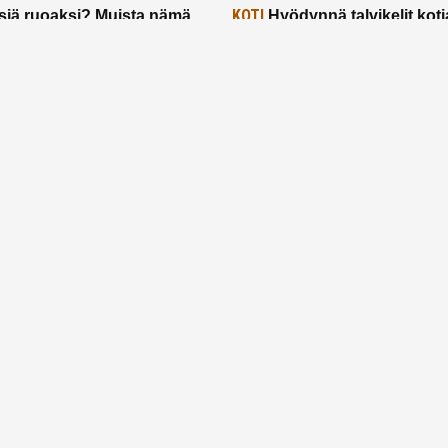
KOTI
siä ruoaksi? Muista nämä
Hyödynnä talvikelit koti
t paremman aterian
– 2 näppärää vinkkiä!
24.2.2025
Etusivu
Meistä
Ruuhkavuodet
Lapsiperhe
Vanhemmuus
Tietosuojalauseke
© 2026 Ruuhkavuodet.fi. Kaikki oikeudet pidätetään.