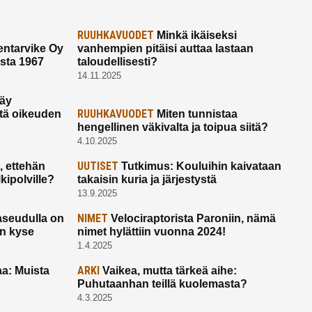
RUUHKAVUODET
Minkä ikäiseksi
ntarvike Oy
vanhempien pitäisi auttaa lastaan
esta 1967
taloudellisesti?
14.11.2025
käy
RUUHKAVUODET
ltä oikeuden
Miten tunnistaa
hengellinen väkivalta ja toipua siitä?
4.10.2025
UUTISET
 ettehän
Tutkimus: Kouluihin kaivataan
kipolville?
takaisin kuria ja järjestystä
13.9.2025
NIMET
seudulla on
Velociraptorista Paroniin, nämä
on kyse
nimet hylättiin vuonna 2024!
1.4.2025
ARKI
a: Muista
Vaikea, mutta tärkeä aihe:
Puhutaanhan teillä kuolemasta?
4.3.2025