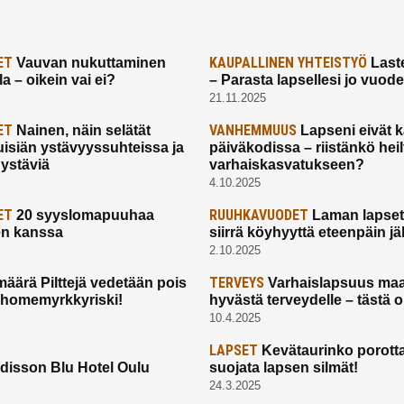
ET
KAUPALLINEN YHTEISTYÖ
Vauvan nukuttaminen
Laste
a – oikein vai ei?
– Parasta lapsellesi jo vuod
21.11.2025
ET
VANHEMMUUS
Nainen, näin selätät
Lapseni eivät 
uisiän ystävyyssuhteissa ja
päiväkodissa – riistänkö hei
 ystäviä
varhaiskasvatukseen?
4.10.2025
ET
RUUHKAVUODET
20 syyslomapuuhaa
Laman lapset,
en kanssa
siirrä köyhyyttä eteenpäin jäl
2.10.2025
TERVEYS
määrä Pilttejä vedetään pois
Varhaislapsuus maa
 homemyrkkyriski!
hyvästä terveydelle – tästä 
10.4.2025
LAPSET
Kevätaurinko porotta
disson Blu Hotel Oulu
suojata lapsen silmät!
24.3.2025