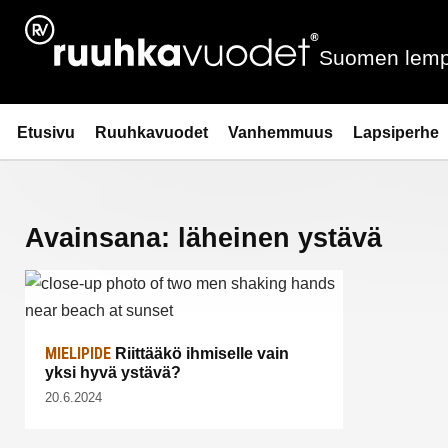
Siirry
sisältöön
Suomen lemp
Ruuhkavuodet.fi
Etusivu
Ruuhkavuodet
Vanhemmuus
Lapsiperhe
Avainsana:
läheinen ystävä
MIELIPIDE
Riittääkö ihmiselle vain
yksi hyvä ystävä?
20.6.2024