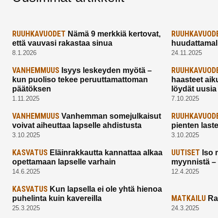
RUUHKAVUODET
RUUHKAVUOD
Nämä 9 merkkiä kertovat,
että vauvasi rakastaa sinua
huudattamall
8.1.2026
24.11.2025
VANHEMMUUS
RUUHKAVUOD
Isyys leskeyden myötä –
kun puoliso tekee peruuttamattoman
haasteet aik
päätöksen
löydät uusia
1.11.2025
7.10.2025
VANHEMMUUS
RUUHKAVUOD
Vanhemman somejulkaisut
voivat aiheuttaa lapselle ahdistusta
pienten last
3.10.2025
3.10.2025
KASVATUS
UUTISET
Eläinrakkautta kannattaa alkaa
Iso 
opettamaan lapselle varhain
myynnistä –
14.6.2025
12.4.2025
KASVATUS
Kun lapsella ei ole yhtä hienoa
MATKAILU
puhelinta kuin kavereilla
Ra
25.3.2025
24.3.2025