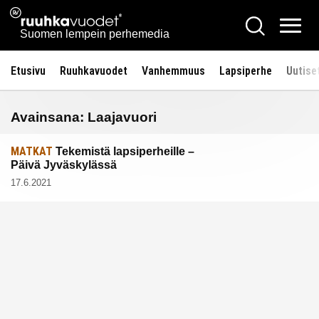
Siirry
Ruuhkavuodet.fi
Hae
sisältöön
Vali
Suomen lempein perhemedia
Etusivu
Ruuhkavuodet
Vanhemmuus
Lapsiperhe
Uutise
Avainsana:
Laajavuori
MATKAT
Tekemistä lapsiperheille –
Päivä Jyväskylässä
17.6.2021