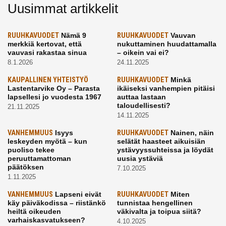
Uusimmat artikkelit
RUUHKAVUODET
Nämä 9
RUUHKAVUODET
Vauvan
merkkiä kertovat, että
nukuttaminen huudattamalla
vauvasi rakastaa sinua
– oikein vai ei?
8.1.2026
24.11.2025
KAUPALLINEN YHTEISTYÖ
RUUHKAVUODET
Minkä
Lastentarvike Oy – Parasta
ikäiseksi vanhempien pitäisi
lapsellesi jo vuodesta 1967
auttaa lastaan
taloudellisesti?
21.11.2025
14.11.2025
VANHEMMUUS
Isyys
RUUHKAVUODET
Nainen, näin
leskeyden myötä – kun
selätät haasteet aikuisiän
puoliso tekee
ystävyyssuhteissa ja löydät
peruuttamattoman
uusia ystäviä
päätöksen
7.10.2025
1.11.2025
VANHEMMUUS
Lapseni eivät
RUUHKAVUODET
Miten
käy päiväkodissa – riistänkö
tunnistaa hengellinen
heiltä oikeuden
väkivalta ja toipua siitä?
varhaiskasvatukseen?
4.10.2025