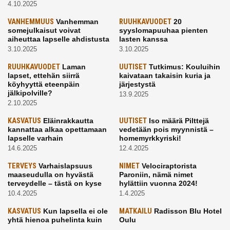
4.10.2025
VANHEMMUUS
Vanhemman
RUUHKAVUODET
20
somejulkaisut voivat
syyslomapuuhaa pienten
aiheuttaa lapselle ahdistusta
lasten kanssa
3.10.2025
3.10.2025
RUUHKAVUODET
Laman
UUTISET
Tutkimus: Kouluihin
lapset, ettehän siirrä
kaivataan takaisin kuria ja
köyhyyttä eteenpäin
järjestystä
jälkipolville?
13.9.2025
2.10.2025
KASVATUS
Eläinrakkautta
UUTISET
Iso määrä Pilttejä
kannattaa alkaa opettamaan
vedetään pois myynnistä –
lapselle varhain
homemyrkkyriski!
14.6.2025
12.4.2025
TERVEYS
Varhaislapsuus
NIMET
Velociraptorista
maaseudulla on hyvästä
Paroniin, nämä nimet
terveydelle – tästä on kyse
hylättiin vuonna 2024!
10.4.2025
1.4.2025
KASVATUS
Kun lapsella ei ole
MATKAILU
Radisson Blu Hotel
yhtä hienoa puhelinta kuin
Oulu
kavereilla
24.3.2025