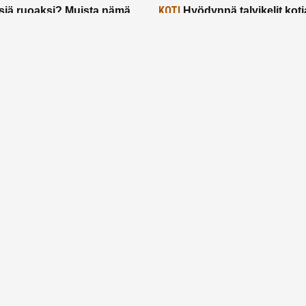
KOTI
siä ruoaksi? Muista nämä
Hyödynnä talvikelit koti
t paremman aterian
– 2 näppärää vinkkiä!
24.2.2025
Etusivu
Meistä
Ruuhkavuodet
Lapsiperhe
Vanhemmuus
Tietosuojalauseke
© 2026 Ruuhkavuodet.fi. Kaikki oikeudet pidätetään.