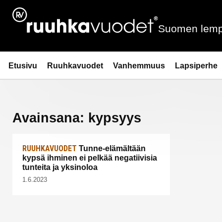
Siirry
sisältöön
Suomen lemp
Ruuhkavuodet.fi
Etusivu
Ruuhkavuodet
Vanhemmuus
Lapsiperhe
Avainsana:
kypsyys
RUUHKAVUODET
Tunne-elämältään
kypsä ihminen ei pelkää negatiivisia
tunteita ja yksinoloa
1.6.2023