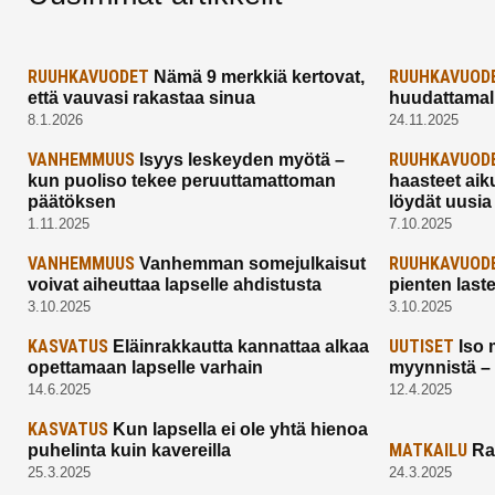
RUUHKAVUODET
RUUHKAVUOD
Nämä 9 merkkiä kertovat,
että vauvasi rakastaa sinua
huudattamall
8.1.2026
24.11.2025
VANHEMMUUS
RUUHKAVUOD
Isyys leskeyden myötä –
kun puoliso tekee peruuttamattoman
haasteet aik
päätöksen
löydät uusia
1.11.2025
7.10.2025
VANHEMMUUS
RUUHKAVUOD
Vanhemman somejulkaisut
voivat aiheuttaa lapselle ahdistusta
pienten last
3.10.2025
3.10.2025
KASVATUS
UUTISET
Eläinrakkautta kannattaa alkaa
Iso 
opettamaan lapselle varhain
myynnistä –
14.6.2025
12.4.2025
KASVATUS
Kun lapsella ei ole yhtä hienoa
MATKAILU
puhelinta kuin kavereilla
Ra
25.3.2025
24.3.2025