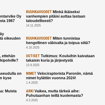
RUUHKAVUODET
Minkä ikäiseksi
ntarvike Oy
vanhempien pitäisi auttaa lastaan
esta 1967
taloudellisesti?
14.11.2025
käy
RUUHKAVUODET
ltä oikeuden
Miten tunnistaa
hengellinen väkivalta ja toipua siitä?
4.10.2025
UUTISET
 ettehän
Tutkimus: Kouluihin kaivataan
kipolville?
takaisin kuria ja järjestystä
13.9.2025
NIMET
seudulla on
Velociraptorista Paroniin, nämä
on kyse
nimet hylättiin vuonna 2024!
1.4.2025
ARKI
a: Muista
Vaikea, mutta tärkeä aihe:
Puhutaanhan teillä kuolemasta?
4.3.2025