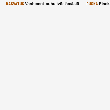
KASVATUS
RUOKA
Vanhempi, puhu työelämästä
Einek
lapselle – mutta mieti sanojasi!
asiat ja saa
25.2.2025
24.2.2025
Aitoa vertaistukea perhearkeen, lempeästi
myötäeläen
Facebook
Instagram
TikTok
X