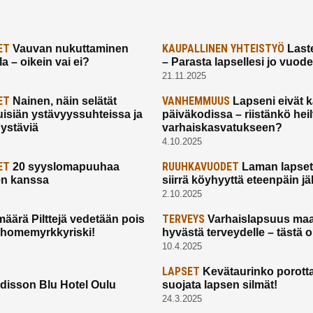
ET
KAUPALLINEN YHTEISTYÖ
Vauvan nukuttaminen
Laste
a – oikein vai ei?
– Parasta lapsellesi jo vuod
21.11.2025
ET
VANHEMMUUS
Nainen, näin selätät
Lapseni eivät 
uisiän ystävyyssuhteissa ja
päiväkodissa – riistänkö hei
 ystäviä
varhaiskasvatukseen?
4.10.2025
ET
RUUHKAVUODET
20 syyslomapuuhaa
Laman lapset,
en kanssa
siirrä köyhyyttä eteenpäin jäl
2.10.2025
TERVEYS
määrä Pilttejä vedetään pois
Varhaislapsuus maa
 homemyrkkyriski!
hyvästä terveydelle – tästä 
10.4.2025
LAPSET
Kevätaurinko porotta
disson Blu Hotel Oulu
suojata lapsen silmät!
24.3.2025