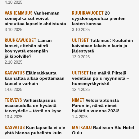
4.10.2025
VANHEMMUUS
Vanhemman
RUUHKAVUODET
20
somejulkaisut voivat
syyslomapuuhaa pienten
aiheuttaa lapselle ahdistusta
lasten kanssa
3.10.2025
3.10.2025
RUUHKAVUODET
Laman
UUTISET
Tutkimus: Kouluihin
lapset, ettehän siirrä
kaivataan takaisin kuria ja
köyhyyttä eteenpäin
järjestystä
jälkipolville?
13.9.2025
2.10.2025
KASVATUS
Eläinrakkautta
UUTISET
Iso määrä Pilttejä
kannattaa alkaa opettamaan
vedetään pois myynnistä –
lapselle varhain
homemyrkkyriski!
14.6.2025
12.4.2025
TERVEYS
Varhaislapsuus
NIMET
Velociraptorista
maaseudulla on hyvästä
Paroniin, nämä nimet
terveydelle – tästä on kyse
hylättiin vuonna 2024!
10.4.2025
1.4.2025
KASVATUS
Kun lapsella ei ole
MATKAILU
Radisson Blu Hotel
yhtä hienoa puhelinta kuin
Oulu
kavereilla
24.3.2025