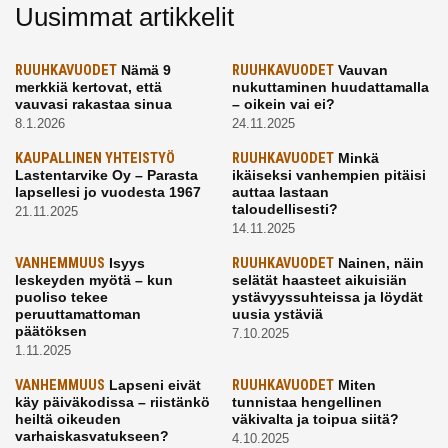
Uusimmat artikkelit
RUUHKAVUODET
Nämä 9
RUUHKAVUODET
Vauvan
merkkiä kertovat, että
nukuttaminen huudattamalla
vauvasi rakastaa sinua
– oikein vai ei?
8.1.2026
24.11.2025
KAUPALLINEN YHTEISTYÖ
RUUHKAVUODET
Minkä
Lastentarvike Oy – Parasta
ikäiseksi vanhempien pitäisi
lapsellesi jo vuodesta 1967
auttaa lastaan
taloudellisesti?
21.11.2025
14.11.2025
VANHEMMUUS
Isyys
RUUHKAVUODET
Nainen, näin
leskeyden myötä – kun
selätät haasteet aikuisiän
puoliso tekee
ystävyyssuhteissa ja löydät
peruuttamattoman
uusia ystäviä
päätöksen
7.10.2025
1.11.2025
VANHEMMUUS
Lapseni eivät
RUUHKAVUODET
Miten
käy päiväkodissa – riistänkö
tunnistaa hengellinen
heiltä oikeuden
väkivalta ja toipua siitä?
varhaiskasvatukseen?
4.10.2025