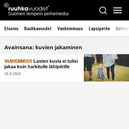
Siirry
Ruuhkavuodet.fi
Hae
sisältöön
Vali
Suomen lempein perhemedia
Etusivu
Ruuhkavuodet
Vanhemmuus
Lapsiperhe
Uutise
Avainsana:
kuvien jakaminen
VANHEMMUUS
Lasten kuvia ei tulisi
jakaa kuin harkitulle lähipiirille
16.9.2024