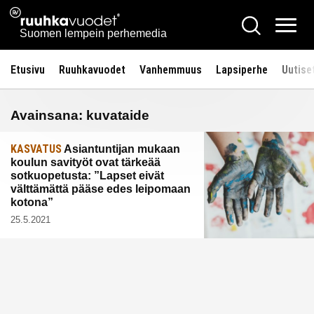
Siirry
Ruuhkavuodet.fi
Hae
sisältöön
Vali
Suomen lempein perhemedia
Etusivu
Ruuhkavuodet
Vanhemmuus
Lapsiperhe
Uutise
Avainsana:
kuvataide
KASVATUS
Asiantuntijan mukaan
koulun savityöt ovat tärkeää
sotkuopetusta: ”Lapset eivät
välttämättä pääse edes leipomaan
kotona”
25.5.2021