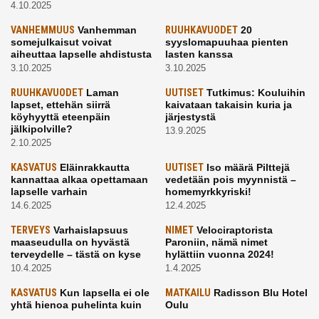
4.10.2025
VANHEMMUUS
Vanhemman
RUUHKAVUODET
20
somejulkaisut voivat
syyslomapuuhaa pienten
aiheuttaa lapselle ahdistusta
lasten kanssa
3.10.2025
3.10.2025
RUUHKAVUODET
Laman
UUTISET
Tutkimus: Kouluihin
lapset, ettehän siirrä
kaivataan takaisin kuria ja
köyhyyttä eteenpäin
järjestystä
jälkipolville?
13.9.2025
2.10.2025
KASVATUS
Eläinrakkautta
UUTISET
Iso määrä Pilttejä
kannattaa alkaa opettamaan
vedetään pois myynnistä –
lapselle varhain
homemyrkkyriski!
14.6.2025
12.4.2025
TERVEYS
Varhaislapsuus
NIMET
Velociraptorista
maaseudulla on hyvästä
Paroniin, nämä nimet
terveydelle – tästä on kyse
hylättiin vuonna 2024!
10.4.2025
1.4.2025
KASVATUS
Kun lapsella ei ole
MATKAILU
Radisson Blu Hotel
yhtä hienoa puhelinta kuin
Oulu
kavereilla
24.3.2025