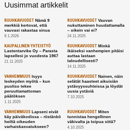
Uusimmat artikkelit
RUUHKAVUODET
Nämä 9
RUUHKAVUODET
Vauvan
merkkiä kertovat, että
nukuttaminen huudattamalla
vauvasi rakastaa sinua
– oikein vai ei?
8.1.2026
24.11.2025
KAUPALLINEN YHTEISTYÖ
RUUHKAVUODET
Minkä
Lastentarvike Oy – Parasta
ikäiseksi vanhempien pitäisi
lapsellesi jo vuodesta 1967
auttaa lastaan
taloudellisesti?
21.11.2025
14.11.2025
VANHEMMUUS
Isyys
RUUHKAVUODET
Nainen, näin
leskeyden myötä – kun
selätät haasteet aikuisiän
puoliso tekee
ystävyyssuhteissa ja löydät
peruuttamattoman
uusia ystäviä
päätöksen
7.10.2025
1.11.2025
VANHEMMUUS
Lapseni eivät
RUUHKAVUODET
Miten
käy päiväkodissa – riistänkö
tunnistaa hengellinen
heiltä oikeuden
väkivalta ja toipua siitä?
varhaiskasvatukseen?
4.10.2025