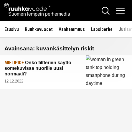
Siirry
Ruuhkavuodet.fi
Hae
sisältöön
Vali
Suomen lempein perhemedia
Etusivu
Ruuhkavuodet
Vanhemmuus
Lapsiperhe
Uutise
Avainsana:
kuvankäsittelyn riskit
MIELIPIDE
Onko filtterien käyttö
somekuvissa nuorille uusi
normaali?
12.12.2022