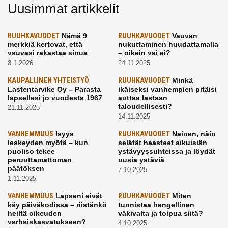
Uusimmat artikkelit
RUUHKAVUODET
Nämä 9
RUUHKAVUODET
Vauvan
merkkiä kertovat, että
nukuttaminen huudattamalla
vauvasi rakastaa sinua
– oikein vai ei?
8.1.2026
24.11.2025
KAUPALLINEN YHTEISTYÖ
RUUHKAVUODET
Minkä
Lastentarvike Oy – Parasta
ikäiseksi vanhempien pitäisi
lapsellesi jo vuodesta 1967
auttaa lastaan
taloudellisesti?
21.11.2025
14.11.2025
VANHEMMUUS
Isyys
RUUHKAVUODET
Nainen, näin
leskeyden myötä – kun
selätät haasteet aikuisiän
puoliso tekee
ystävyyssuhteissa ja löydät
peruuttamattoman
uusia ystäviä
päätöksen
7.10.2025
1.11.2025
VANHEMMUUS
Lapseni eivät
RUUHKAVUODET
Miten
käy päiväkodissa – riistänkö
tunnistaa hengellinen
heiltä oikeuden
väkivalta ja toipua siitä?
varhaiskasvatukseen?
4.10.2025