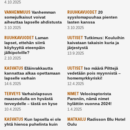
4.10.2025
VANHEMMUUS
Vanhemman
RUUHKAVUODET
20
somejulkaisut voivat
syyslomapuuhaa pienten
aiheuttaa lapselle ahdistusta
lasten kanssa
3.10.2025
3.10.2025
RUUHKAVUODET
Laman
UUTISET
Tutkimus: Kouluihin
lapset, ettehän siirrä
kaivataan takaisin kuria ja
köyhyyttä eteenpäin
järjestystä
jälkipolville?
13.9.2025
2.10.2025
KASVATUS
Eläinrakkautta
UUTISET
Iso määrä Pilttejä
kannattaa alkaa opettamaan
vedetään pois myynnistä –
lapselle varhain
homemyrkkyriski!
14.6.2025
12.4.2025
TERVEYS
Varhaislapsuus
NIMET
Velociraptorista
maaseudulla on hyvästä
Paroniin, nämä nimet
terveydelle – tästä on kyse
hylättiin vuonna 2024!
10.4.2025
1.4.2025
KASVATUS
Kun lapsella ei ole
MATKAILU
Radisson Blu Hotel
yhtä hienoa puhelinta kuin
Oulu
kavereilla
24.3.2025