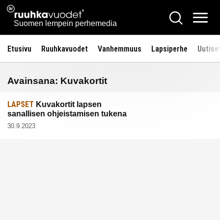
Siirry
Ruuhkavuodet.fi
Hae
sisältöön
Vali
Suomen lempein perhemedia
Etusivu
Ruuhkavuodet
Vanhemmuus
Lapsiperhe
Uutise
Avainsana:
Kuvakortit
LAPSET
Kuvakortit lapsen
sanallisen ohjeistamisen tukena
30.9.2023