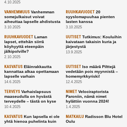
4.10.2025
VANHEMMUUS
Vanhemman
RUUHKAVUODET
20
somejulkaisut voivat
syyslomapuuhaa pienten
aiheuttaa lapselle ahdistusta
lasten kanssa
3.10.2025
3.10.2025
RUUHKAVUODET
Laman
UUTISET
Tutkimus: Kouluihin
lapset, ettehän siirrä
kaivataan takaisin kuria ja
köyhyyttä eteenpäin
järjestystä
jälkipolville?
13.9.2025
2.10.2025
KASVATUS
Eläinrakkautta
UUTISET
Iso määrä Pilttejä
kannattaa alkaa opettamaan
vedetään pois myynnistä –
lapselle varhain
homemyrkkyriski!
14.6.2025
12.4.2025
TERVEYS
Varhaislapsuus
NIMET
Velociraptorista
maaseudulla on hyvästä
Paroniin, nämä nimet
terveydelle – tästä on kyse
hylättiin vuonna 2024!
10.4.2025
1.4.2025
KASVATUS
Kun lapsella ei ole
MATKAILU
Radisson Blu Hotel
yhtä hienoa puhelinta kuin
Oulu
kavereilla
24.3.2025