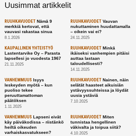
Uusimmat artikkelit
RUUHKAVUODET
Nämä 9
RUUHKAVUODET
Vauvan
merkkiä kertovat, että
nukuttaminen huudattamalla
vauvasi rakastaa sinua
– oikein vai ei?
8.1.2026
24.11.2025
KAUPALLINEN YHTEISTYÖ
RUUHKAVUODET
Minkä
Lastentarvike Oy – Parasta
ikäiseksi vanhempien pitäisi
lapsellesi jo vuodesta 1967
auttaa lastaan
taloudellisesti?
21.11.2025
14.11.2025
VANHEMMUUS
Isyys
RUUHKAVUODET
Nainen, näin
leskeyden myötä – kun
selätät haasteet aikuisiän
puoliso tekee
ystävyyssuhteissa ja löydät
peruuttamattoman
uusia ystäviä
päätöksen
7.10.2025
1.11.2025
VANHEMMUUS
Lapseni eivät
RUUHKAVUODET
Miten
käy päiväkodissa – riistänkö
tunnistaa hengellinen
heiltä oikeuden
väkivalta ja toipua siitä?
varhaiskasvatukseen?
4.10.2025