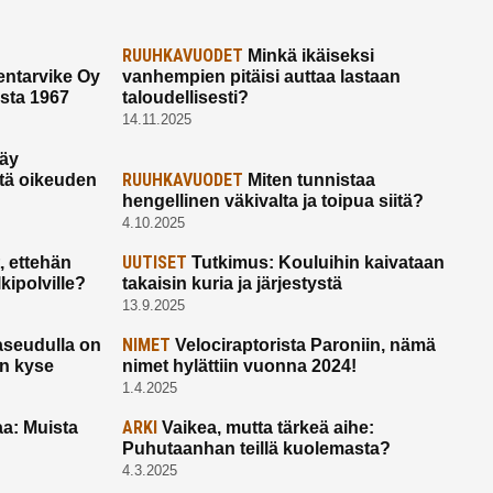
RUUHKAVUODET
Minkä ikäiseksi
ntarvike Oy
vanhempien pitäisi auttaa lastaan
esta 1967
taloudellisesti?
14.11.2025
käy
RUUHKAVUODET
ltä oikeuden
Miten tunnistaa
hengellinen väkivalta ja toipua siitä?
4.10.2025
UUTISET
 ettehän
Tutkimus: Kouluihin kaivataan
kipolville?
takaisin kuria ja järjestystä
13.9.2025
NIMET
seudulla on
Velociraptorista Paroniin, nämä
on kyse
nimet hylättiin vuonna 2024!
1.4.2025
ARKI
a: Muista
Vaikea, mutta tärkeä aihe:
Puhutaanhan teillä kuolemasta?
4.3.2025