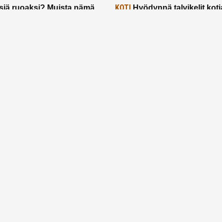
KOTI
siä ruoaksi? Muista nämä
Hyödynnä talvikelit koti
t paremman aterian
– 2 näppärää vinkkiä!
24.2.2025
Etusivu
Meistä
Ruuhkavuodet
Lapsiperhe
Vanhemmuus
Tietosuojalauseke
© 2026 Ruuhkavuodet.fi. Kaikki oikeudet pidätetään.