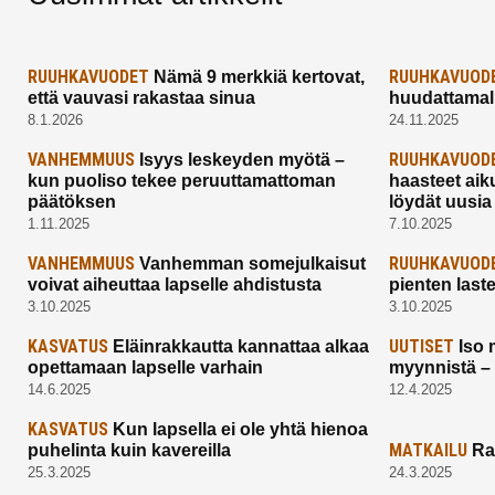
RUUHKAVUODET
RUUHKAVUOD
Nämä 9 merkkiä kertovat,
että vauvasi rakastaa sinua
huudattamall
8.1.2026
24.11.2025
VANHEMMUUS
RUUHKAVUOD
Isyys leskeyden myötä –
kun puoliso tekee peruuttamattoman
haasteet aik
päätöksen
löydät uusia
1.11.2025
7.10.2025
VANHEMMUUS
RUUHKAVUOD
Vanhemman somejulkaisut
voivat aiheuttaa lapselle ahdistusta
pienten last
3.10.2025
3.10.2025
KASVATUS
UUTISET
Eläinrakkautta kannattaa alkaa
Iso 
opettamaan lapselle varhain
myynnistä –
14.6.2025
12.4.2025
KASVATUS
Kun lapsella ei ole yhtä hienoa
MATKAILU
puhelinta kuin kavereilla
Ra
25.3.2025
24.3.2025