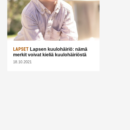
LAPSET
Lapsen kuulohäiriö: nämä
merkit voivat kieliä kuulohäiriöstä
18.10.2021