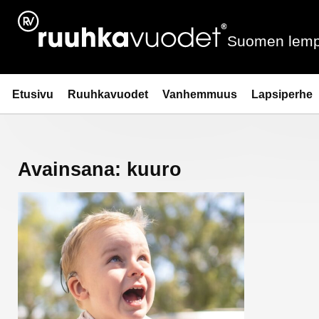
Siirry
sisältöön
Suomen lemp
Ruuhkavuodet.fi
Etusivu
Ruuhkavuodet
Vanhemmuus
Lapsiperhe
Avainsana:
kuuro