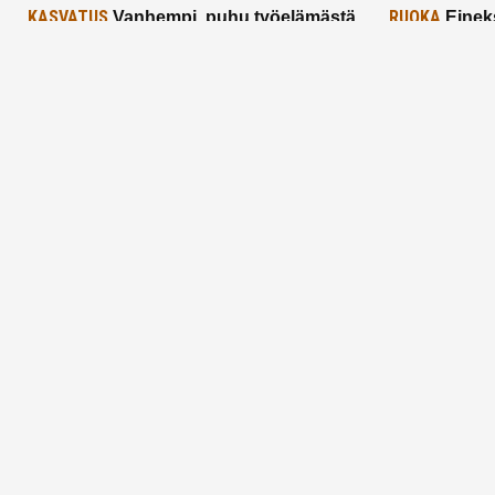
KASVATUS
RUOKA
Vanhempi, puhu työelämästä
Einek
lapselle – mutta mieti sanojasi!
asiat ja saa
25.2.2025
24.2.2025
Aitoa vertaistukea perhearkeen, lempeästi
myötäeläen
Facebook
Instagram
TikTok
X