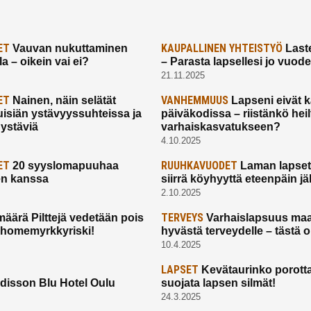
ET
KAUPALLINEN YHTEISTYÖ
Vauvan nukuttaminen
Laste
a – oikein vai ei?
– Parasta lapsellesi jo vuod
21.11.2025
ET
VANHEMMUUS
Nainen, näin selätät
Lapseni eivät 
uisiän ystävyyssuhteissa ja
päiväkodissa – riistänkö hei
 ystäviä
varhaiskasvatukseen?
4.10.2025
ET
RUUHKAVUODET
20 syyslomapuuhaa
Laman lapset,
en kanssa
siirrä köyhyyttä eteenpäin jäl
2.10.2025
TERVEYS
määrä Pilttejä vedetään pois
Varhaislapsuus maa
 homemyrkkyriski!
hyvästä terveydelle – tästä 
10.4.2025
LAPSET
Kevätaurinko porotta
disson Blu Hotel Oulu
suojata lapsen silmät!
24.3.2025