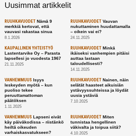
Uusimmat artikkelit
RUUHKAVUODET
Nämä 9
RUUHKAVUODET
Vauvan
merkkiä kertovat, että
nukuttaminen huudattamalla
vauvasi rakastaa sinua
– oikein vai ei?
8.1.2026
24.11.2025
KAUPALLINEN YHTEISTYÖ
RUUHKAVUODET
Minkä
Lastentarvike Oy – Parasta
ikäiseksi vanhempien pitäisi
lapsellesi jo vuodesta 1967
auttaa lastaan
taloudellisesti?
21.11.2025
14.11.2025
VANHEMMUUS
Isyys
RUUHKAVUODET
Nainen, näin
leskeyden myötä – kun
selätät haasteet aikuisiän
puoliso tekee
ystävyyssuhteissa ja löydät
peruuttamattoman
uusia ystäviä
päätöksen
7.10.2025
1.11.2025
VANHEMMUUS
Lapseni eivät
RUUHKAVUODET
Miten
käy päiväkodissa – riistänkö
tunnistaa hengellinen
heiltä oikeuden
väkivalta ja toipua siitä?
varhaiskasvatukseen?
4.10.2025