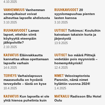
4.10.2025
VANHEMMUUS
Vanhemman
RUUHKAVUODET
20
somejulkaisut voivat
syyslomapuuhaa pienten
aiheuttaa lapselle ahdistusta
lasten kanssa
3.10.2025
3.10.2025
RUUHKAVUODET
Laman
UUTISET
Tutkimus: Kouluihin
lapset, ettehän siirrä
kaivataan takaisin kuria ja
köyhyyttä eteenpäin
järjestystä
jälkipolville?
13.9.2025
2.10.2025
KASVATUS
Eläinrakkautta
UUTISET
Iso määrä Pilttejä
kannattaa alkaa opettamaan
vedetään pois myynnistä –
lapselle varhain
homemyrkkyriski!
14.6.2025
12.4.2025
TERVEYS
Varhaislapsuus
NIMET
Velociraptorista
maaseudulla on hyvästä
Paroniin, nämä nimet
terveydelle – tästä on kyse
hylättiin vuonna 2024!
10.4.2025
1.4.2025
KASVATUS
Kun lapsella ei ole
MATKAILU
Radisson Blu Hotel
yhtä hienoa puhelinta kuin
Oulu
kavereilla
24.3.2025