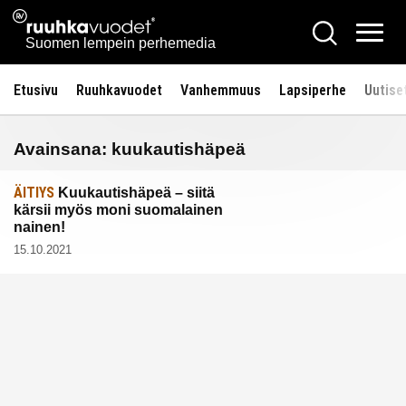
Siirry
Ruuhkavuodet.fi
Hae
sisältöön
Vali
Suomen lempein perhemedia
Etusivu
Ruuhkavuodet
Vanhemmuus
Lapsiperhe
Uutise
Avainsana:
kuukautishäpeä
ÄITIYS
Kuukautishäpeä – siitä
kärsii myös moni suomalainen
nainen!
15.10.2021