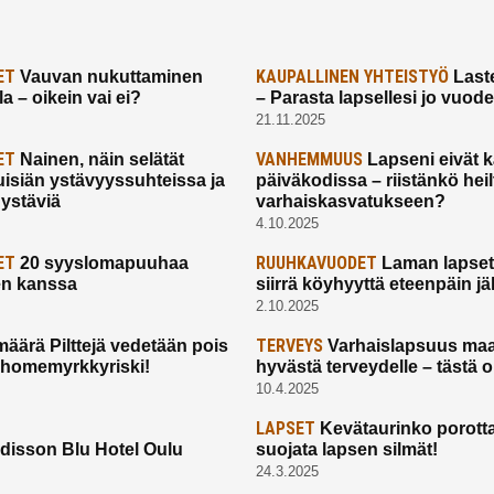
ET
KAUPALLINEN YHTEISTYÖ
Vauvan nukuttaminen
Laste
a – oikein vai ei?
– Parasta lapsellesi jo vuod
21.11.2025
ET
VANHEMMUUS
Nainen, näin selätät
Lapseni eivät 
uisiän ystävyyssuhteissa ja
päiväkodissa – riistänkö hei
 ystäviä
varhaiskasvatukseen?
4.10.2025
ET
RUUHKAVUODET
20 syyslomapuuhaa
Laman lapset,
en kanssa
siirrä köyhyyttä eteenpäin jäl
2.10.2025
TERVEYS
määrä Pilttejä vedetään pois
Varhaislapsuus maa
 homemyrkkyriski!
hyvästä terveydelle – tästä 
10.4.2025
LAPSET
Kevätaurinko porotta
disson Blu Hotel Oulu
suojata lapsen silmät!
24.3.2025