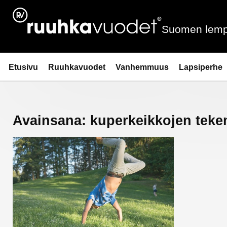
Siirry
sisältöön
Suomen lemp
Ruuhkavuodet.fi
Etusivu
Ruuhkavuodet
Vanhemmuus
Lapsiperhe
Avainsana:
kuperkeikkojen tek