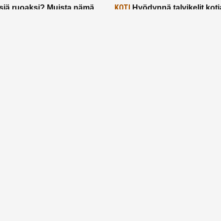
KOTI
siä ruoaksi? Muista nämä
Hyödynnä talvikelit koti
t paremman aterian
– 2 näppärää vinkkiä!
24.2.2025
Etusivu
Meistä
Ruuhkavuodet
Lapsiperhe
Vanhemmuus
Tietosuojalauseke
© 2026 Ruuhkavuodet.fi. Kaikki oikeudet pidätetään.