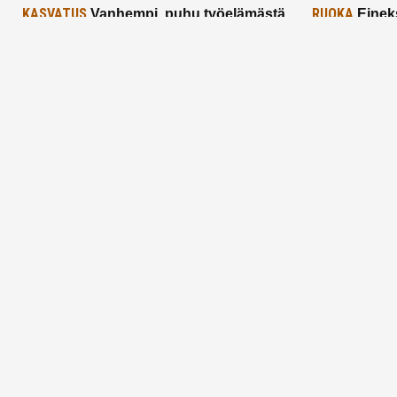
KASVATUS
RUOKA
Vanhempi, puhu työelämästä
Einek
lapselle – mutta mieti sanojasi!
asiat ja saa
25.2.2025
24.2.2025
Aitoa vertaistukea perhearkeen, lempeästi
myötäeläen
Facebook
Instagram
TikTok
X