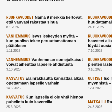
RUUHKAVUODET
RUUHKAVUOD
Nämä 9 merkkiä kertovat,
että vauvasi rakastaa sinua
huudattamall
8.1.2026
24.11.2025
VANHEMMUUS
RUUHKAVUOD
Isyys leskeyden myötä –
kun puoliso tekee peruuttamattoman
haasteet aik
päätöksen
löydät uusia
1.11.2025
7.10.2025
VANHEMMUUS
RUUHKAVUOD
Vanhemman somejulkaisut
voivat aiheuttaa lapselle ahdistusta
pienten last
3.10.2025
3.10.2025
KASVATUS
UUTISET
Eläinrakkautta kannattaa alkaa
Iso 
opettamaan lapselle varhain
myynnistä –
14.6.2025
12.4.2025
KASVATUS
Kun lapsella ei ole yhtä hienoa
MATKAILU
puhelinta kuin kavereilla
Ra
25.3.2025
24.3.2025