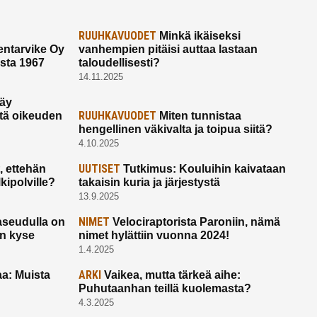
RUUHKAVUODET
Minkä ikäiseksi
ntarvike Oy
vanhempien pitäisi auttaa lastaan
esta 1967
taloudellisesti?
14.11.2025
käy
RUUHKAVUODET
ltä oikeuden
Miten tunnistaa
hengellinen väkivalta ja toipua siitä?
4.10.2025
UUTISET
 ettehän
Tutkimus: Kouluihin kaivataan
kipolville?
takaisin kuria ja järjestystä
13.9.2025
NIMET
seudulla on
Velociraptorista Paroniin, nämä
on kyse
nimet hylättiin vuonna 2024!
1.4.2025
ARKI
a: Muista
Vaikea, mutta tärkeä aihe:
Puhutaanhan teillä kuolemasta?
4.3.2025