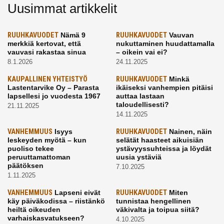
Uusimmat artikkelit
RUUHKAVUODET
Nämä 9
RUUHKAVUODET
Vauvan
merkkiä kertovat, että
nukuttaminen huudattamalla
vauvasi rakastaa sinua
– oikein vai ei?
8.1.2026
24.11.2025
KAUPALLINEN YHTEISTYÖ
RUUHKAVUODET
Minkä
Lastentarvike Oy – Parasta
ikäiseksi vanhempien pitäisi
lapsellesi jo vuodesta 1967
auttaa lastaan
taloudellisesti?
21.11.2025
14.11.2025
VANHEMMUUS
Isyys
RUUHKAVUODET
Nainen, näin
leskeyden myötä – kun
selätät haasteet aikuisiän
puoliso tekee
ystävyyssuhteissa ja löydät
peruuttamattoman
uusia ystäviä
päätöksen
7.10.2025
1.11.2025
VANHEMMUUS
Lapseni eivät
RUUHKAVUODET
Miten
käy päiväkodissa – riistänkö
tunnistaa hengellinen
heiltä oikeuden
väkivalta ja toipua siitä?
varhaiskasvatukseen?
4.10.2025