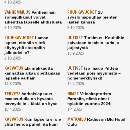
4.10.2025
VANHEMMUUS
Vanhemman
RUUHKAVUODET
20
somejulkaisut voivat
syyslomapuuhaa pienten
aiheuttaa lapselle ahdistusta
lasten kanssa
3.10.2025
3.10.2025
RUUHKAVUODET
Laman
UUTISET
Tutkimus: Kouluihin
lapset, ettehän siirrä
kaivataan takaisin kuria ja
köyhyyttä eteenpäin
järjestystä
jälkipolville?
13.9.2025
2.10.2025
KASVATUS
Eläinrakkautta
UUTISET
Iso määrä Pilttejä
kannattaa alkaa opettamaan
vedetään pois myynnistä –
lapselle varhain
homemyrkkyriski!
14.6.2025
12.4.2025
TERVEYS
Varhaislapsuus
NIMET
Velociraptorista
maaseudulla on hyvästä
Paroniin, nämä nimet
terveydelle – tästä on kyse
hylättiin vuonna 2024!
10.4.2025
1.4.2025
KASVATUS
Kun lapsella ei ole
MATKAILU
Radisson Blu Hotel
yhtä hienoa puhelinta kuin
Oulu
kavereilla
24.3.2025