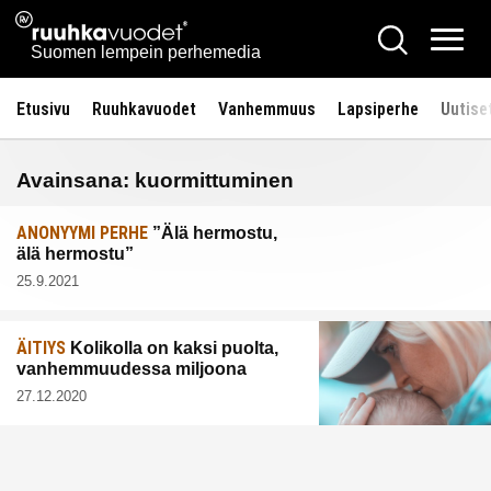
Siirry
Ruuhkavuodet.fi
Hae
sisältöön
Vali
Suomen lempein perhemedia
Etusivu
Ruuhkavuodet
Vanhemmuus
Lapsiperhe
Uutise
Avainsana:
kuormittuminen
ANONYYMI PERHE
”Älä hermostu,
älä hermostu”
25.9.2021
ÄITIYS
Kolikolla on kaksi puolta,
vanhemmuudessa miljoona
27.12.2020