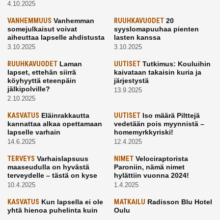
4.10.2025
VANHEMMUUS
Vanhemman
RUUHKAVUODET
20
somejulkaisut voivat
syyslomapuuhaa pienten
aiheuttaa lapselle ahdistusta
lasten kanssa
3.10.2025
3.10.2025
RUUHKAVUODET
Laman
UUTISET
Tutkimus: Kouluihin
lapset, ettehän siirrä
kaivataan takaisin kuria ja
köyhyyttä eteenpäin
järjestystä
jälkipolville?
13.9.2025
2.10.2025
KASVATUS
Eläinrakkautta
UUTISET
Iso määrä Pilttejä
kannattaa alkaa opettamaan
vedetään pois myynnistä –
lapselle varhain
homemyrkkyriski!
14.6.2025
12.4.2025
TERVEYS
Varhaislapsuus
NIMET
Velociraptorista
maaseudulla on hyvästä
Paroniin, nämä nimet
terveydelle – tästä on kyse
hylättiin vuonna 2024!
10.4.2025
1.4.2025
KASVATUS
Kun lapsella ei ole
MATKAILU
Radisson Blu Hotel
yhtä hienoa puhelinta kuin
Oulu
kavereilla
24.3.2025