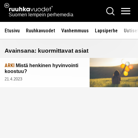
Siirry
Ruuhkavuodet.fi
Hae
sisältöön
Vali
Suomen lempein perhemedia
Etusivu
Ruuhkavuodet
Vanhemmuus
Lapsiperhe
Uutise
Avainsana:
kuormittavat asiat
ARKI
Mistä henkinen hyvinvointi
koostuu?
21.4.2023