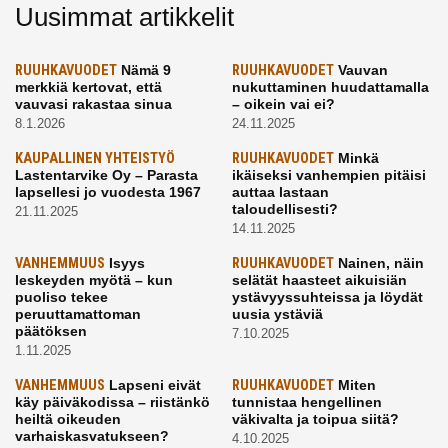
Uusimmat artikkelit
RUUHKAVUODET
Nämä 9
RUUHKAVUODET
Vauvan
merkkiä kertovat, että
nukuttaminen huudattamalla
vauvasi rakastaa sinua
– oikein vai ei?
8.1.2026
24.11.2025
KAUPALLINEN YHTEISTYÖ
RUUHKAVUODET
Minkä
Lastentarvike Oy – Parasta
ikäiseksi vanhempien pitäisi
lapsellesi jo vuodesta 1967
auttaa lastaan
taloudellisesti?
21.11.2025
14.11.2025
VANHEMMUUS
Isyys
RUUHKAVUODET
Nainen, näin
leskeyden myötä – kun
selätät haasteet aikuisiän
puoliso tekee
ystävyyssuhteissa ja löydät
peruuttamattoman
uusia ystäviä
päätöksen
7.10.2025
1.11.2025
VANHEMMUUS
Lapseni eivät
RUUHKAVUODET
Miten
käy päiväkodissa – riistänkö
tunnistaa hengellinen
heiltä oikeuden
väkivalta ja toipua siitä?
varhaiskasvatukseen?
4.10.2025