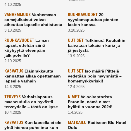
4.10.2025
VANHEMMUUS
Vanhemman
RUUHKAVUODET
20
somejulkaisut voivat
syyslomapuuhaa pienten
aiheuttaa lapselle ahdistusta
lasten kanssa
3.10.2025
3.10.2025
RUUHKAVUODET
Laman
UUTISET
Tutkimus: Kouluihin
lapset, ettehän siirrä
kaivataan takaisin kuria ja
köyhyyttä eteenpäin
järjestystä
jälkipolville?
13.9.2025
2.10.2025
KASVATUS
Eläinrakkautta
UUTISET
Iso määrä Pilttejä
kannattaa alkaa opettamaan
vedetään pois myynnistä –
lapselle varhain
homemyrkkyriski!
14.6.2025
12.4.2025
TERVEYS
Varhaislapsuus
NIMET
Velociraptorista
maaseudulla on hyvästä
Paroniin, nämä nimet
terveydelle – tästä on kyse
hylättiin vuonna 2024!
10.4.2025
1.4.2025
KASVATUS
Kun lapsella ei ole
MATKAILU
Radisson Blu Hotel
yhtä hienoa puhelinta kuin
Oulu