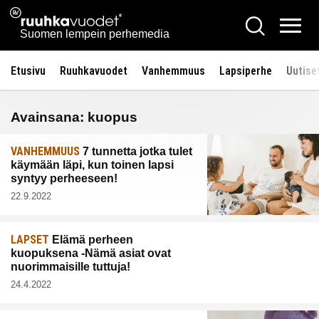
Siirry
Ruuhkavuodet.fi
Hae
sisältöön
Vali
Suomen lempein perhemedia
Etusivu
Ruuhkavuodet
Vanhemmuus
Lapsiperhe
Uutise
Avainsana:
kuopus
VANHEMMUUS
7 tunnetta jotka tulet
käymään läpi, kun toinen lapsi
syntyy perheeseen!
22.9.2022
LAPSET
Elämä perheen
kuopuksena -Nämä asiat ovat
nuorimmaisille tuttuja!
24.4.2022