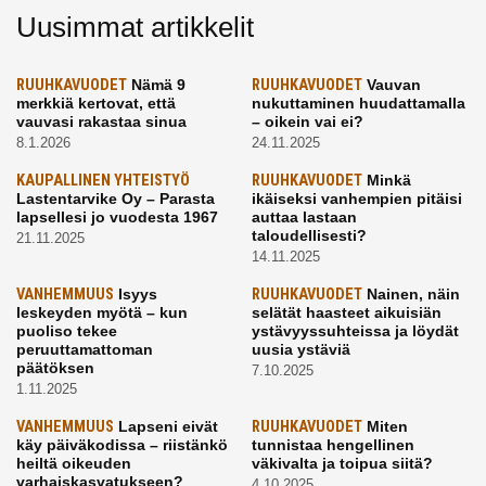
Uusimmat artikkelit
RUUHKAVUODET
Nämä 9
RUUHKAVUODET
Vauvan
merkkiä kertovat, että
nukuttaminen huudattamalla
vauvasi rakastaa sinua
– oikein vai ei?
8.1.2026
24.11.2025
KAUPALLINEN YHTEISTYÖ
RUUHKAVUODET
Minkä
Lastentarvike Oy – Parasta
ikäiseksi vanhempien pitäisi
lapsellesi jo vuodesta 1967
auttaa lastaan
taloudellisesti?
21.11.2025
14.11.2025
VANHEMMUUS
Isyys
RUUHKAVUODET
Nainen, näin
leskeyden myötä – kun
selätät haasteet aikuisiän
puoliso tekee
ystävyyssuhteissa ja löydät
peruuttamattoman
uusia ystäviä
päätöksen
7.10.2025
1.11.2025
VANHEMMUUS
Lapseni eivät
RUUHKAVUODET
Miten
käy päiväkodissa – riistänkö
tunnistaa hengellinen
heiltä oikeuden
väkivalta ja toipua siitä?
varhaiskasvatukseen?
4.10.2025