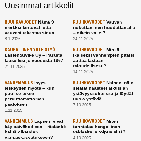
Uusimmat artikkelit
RUUHKAVUODET
Nämä 9
RUUHKAVUODET
Vauvan
merkkiä kertovat, että
nukuttaminen huudattamalla
vauvasi rakastaa sinua
– oikein vai ei?
8.1.2026
24.11.2025
KAUPALLINEN YHTEISTYÖ
RUUHKAVUODET
Minkä
Lastentarvike Oy – Parasta
ikäiseksi vanhempien pitäisi
lapsellesi jo vuodesta 1967
auttaa lastaan
taloudellisesti?
21.11.2025
14.11.2025
VANHEMMUUS
Isyys
RUUHKAVUODET
Nainen, näin
leskeyden myötä – kun
selätät haasteet aikuisiän
puoliso tekee
ystävyyssuhteissa ja löydät
peruuttamattoman
uusia ystäviä
päätöksen
7.10.2025
1.11.2025
VANHEMMUUS
Lapseni eivät
RUUHKAVUODET
Miten
käy päiväkodissa – riistänkö
tunnistaa hengellinen
heiltä oikeuden
väkivalta ja toipua siitä?
varhaiskasvatukseen?
4.10.2025