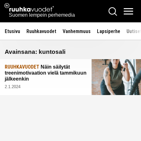
Siirry
Ruuhkavuodet.fi
Hae
sisältöön
Vali
Suomen lempein perhemedia
Etusivu
Ruuhkavuodet
Vanhemmuus
Lapsiperhe
Uutise
Avainsana:
kuntosali
RUUHKAVUODET
Näin säilytät
treenimotivaation vielä tammikuun
jälkeenkin
2.1.2024