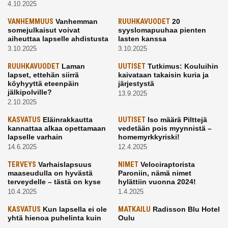
4.10.2025
VANHEMMUUS
Vanhemman
RUUHKAVUODET
20
somejulkaisut voivat
syyslomapuuhaa pienten
aiheuttaa lapselle ahdistusta
lasten kanssa
3.10.2025
3.10.2025
RUUHKAVUODET
Laman
UUTISET
Tutkimus: Kouluihin
lapset, ettehän siirrä
kaivataan takaisin kuria ja
köyhyyttä eteenpäin
järjestystä
jälkipolville?
13.9.2025
2.10.2025
KASVATUS
Eläinrakkautta
UUTISET
Iso määrä Pilttejä
kannattaa alkaa opettamaan
vedetään pois myynnistä –
lapselle varhain
homemyrkkyriski!
14.6.2025
12.4.2025
TERVEYS
Varhaislapsuus
NIMET
Velociraptorista
maaseudulla on hyvästä
Paroniin, nämä nimet
terveydelle – tästä on kyse
hylättiin vuonna 2024!
10.4.2025
1.4.2025
KASVATUS
Kun lapsella ei ole
MATKAILU
Radisson Blu Hotel
yhtä hienoa puhelinta kuin
Oulu
kavereilla
24.3.2025